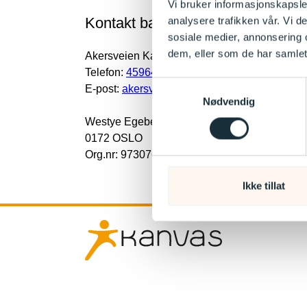
Vi bruker informasjonskapsler
Kontakt barnehagen
analysere trafikken vår. Vi 
sosiale medier, annonsering 
dem, eller som de har samlet
Akersveien Kanvas-barnehage
Telefon:
45964774
Samtykkevalg
E-post:
akersveien@kanvas.no
Nødvendig
Westye Egebergsgate 11
0172 OSLO
Org.nr: 973076515
Ikke tillat