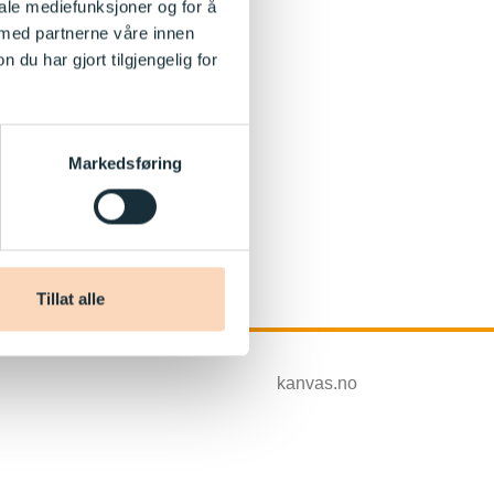
iale mediefunksjoner og for å
 med partnerne våre innen
u har gjort tilgjengelig for
Markedsføring
Tillat alle
kanvas.no