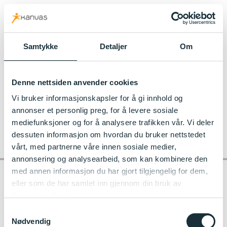
kanvas.no
Samtykke
Detaljer
Om
Denne nettsiden anvender cookies
Vi bruker informasjonskapsler for å gi innhold og
annonser et personlig preg, for å levere sosiale
mediefunksjoner og for å analysere trafikken vår. Vi deler
dessuten informasjon om hvordan du bruker nettstedet
vårt, med partnerne våre innen sosiale medier,
annonsering og analysearbeid, som kan kombinere den
med annen informasjon du har gjort tilgjengelig for dem,
eller som de har samlet inn gjennom din bruk av
tjenestene deres.
Kontakt barnehagen
Samtykkevalg
Nødvendig
Camembert´n Kanvas-barnehage