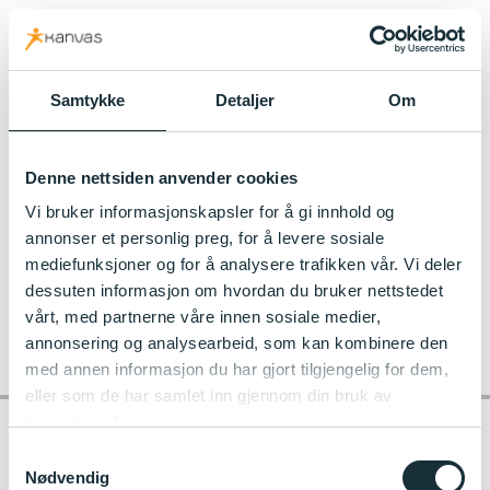
kanvas.no
Samtykke
Detaljer
Om
Til Camembert´n Kanvas-barnehage
Denne nettsiden anvender cookies
d24060da-5a83-4136-ba3d-233746279756
Vi bruker informasjonskapsler for å gi innhold og
annonser et personlig preg, for å levere sosiale
mediefunksjoner og for å analysere trafikken vår. Vi deler
dessuten informasjon om hvordan du bruker nettstedet
vårt, med partnerne våre innen sosiale medier,
annonsering og analysearbeid, som kan kombinere den
med annen informasjon du har gjort tilgjengelig for dem,
eller som de har samlet inn gjennom din bruk av
tjenestene deres.
Samtykkevalg
Nødvendig
Kontakt barnehagen