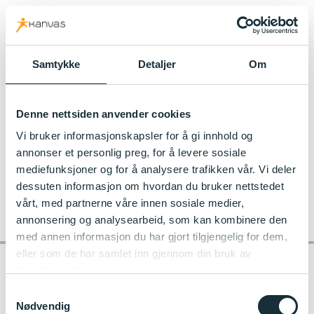
kanvas.no
Samtykke
Detaljer
Om
astrid lindgren karneval
Denne nettsiden anvender cookies
Vi bruker informasjonskapsler for å gi innhold og
annonser et personlig preg, for å levere sosiale
mediefunksjoner og for å analysere trafikken vår. Vi deler
dessuten informasjon om hvordan du bruker nettstedet
vårt, med partnerne våre innen sosiale medier,
annonsering og analysearbeid, som kan kombinere den
med annen informasjon du har gjort tilgjengelig for dem,
eller som de har samlet inn gjennom din bruk av
tjenestene deres.
Samtykkevalg
Kontakt barnehagen
Nødvendig