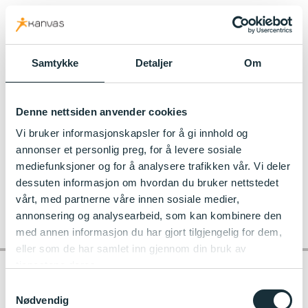
kanvas.no
Samtykke
Detaljer
Om
Til Den blå appelsin Kanvas-barnehage
Denne nettsiden anvender cookies
Infojanuar2022
Vi bruker informasjonskapsler for å gi innhold og
annonser et personlig preg, for å levere sosiale
mediefunksjoner og for å analysere trafikken vår. Vi deler
dessuten informasjon om hvordan du bruker nettstedet
Infojanuar2022
vårt, med partnerne våre innen sosiale medier,
annonsering og analysearbeid, som kan kombinere den
med annen informasjon du har gjort tilgjengelig for dem,
eller som de har samlet inn gjennom din bruk av
tjenestene deres.
Samtykkevalg
Nødvendig
Kontakt barnehagen