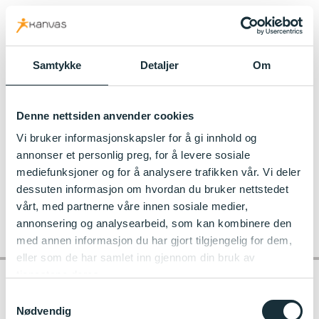
kanvas.no
Samtykke
Detaljer
Om
Til Glitne Kanvas-barnehage
Denne nettsiden anvender cookies
Nordlys
Vi bruker informasjonskapsler for å gi innhold og
annonser et personlig preg, for å levere sosiale
mediefunksjoner og for å analysere trafikken vår. Vi deler
dessuten informasjon om hvordan du bruker nettstedet
vårt, med partnerne våre innen sosiale medier,
annonsering og analysearbeid, som kan kombinere den
med annen informasjon du har gjort tilgjengelig for dem,
eller som de har samlet inn gjennom din bruk av
tjenestene deres.
Samtykkevalg
Nødvendig
Kontakt barnehagen