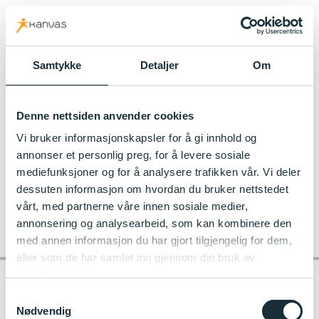
kanvas.no
Samtykke
Detaljer
Om
Til Haukedalsmyra Kanvas-barnehage
Denne nettsiden anvender cookies
sandkasselek
Vi bruker informasjonskapsler for å gi innhold og
annonser et personlig preg, for å levere sosiale
mediefunksjoner og for å analysere trafikken vår. Vi deler
dessuten informasjon om hvordan du bruker nettstedet
vårt, med partnerne våre innen sosiale medier,
annonsering og analysearbeid, som kan kombinere den
med annen informasjon du har gjort tilgjengelig for dem,
eller som de har samlet inn gjennom din bruk av
tjenestene deres.
Samtykkevalg
Nødvendig
Kontakt barnehagen