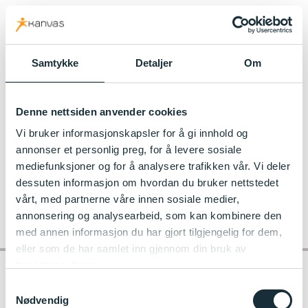
kanvas.no
Samtykke
Detaljer
Om
Til Holmen Kanvas-barnehage
Denne nettsiden anvender cookies
Holmen barnehage.jpg (width940)
Vi bruker informasjonskapsler for å gi innhold og
annonser et personlig preg, for å levere sosiale
mediefunksjoner og for å analysere trafikken vår. Vi deler
dessuten informasjon om hvordan du bruker nettstedet
vårt, med partnerne våre innen sosiale medier,
annonsering og analysearbeid, som kan kombinere den
med annen informasjon du har gjort tilgjengelig for dem,
eller som de har samlet inn gjennom din bruk av
tjenestene deres.
Samtykkevalg
Nødvendig
Kontakt barnehagen