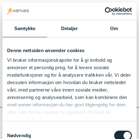
kanvas.no
Samtykke
Detaljer
Om
f356532
Denne nettsiden anvender cookies
Vi bruker informasjonskapsler for å gi innhold og
annonser et personlig preg, for å levere sosiale
mediefunksjoner og for å analysere trafikken vår. Vi deler
dessuten informasjon om hvordan du bruker nettstedet
vårt, med partnerne våre innen sosiale medier,
annonsering og analysearbeid, som kan kombinere den
med annen informasjon du har gjort tilgjengelig for dem,
eller som de har samlet inn gjennom din bruk av
tjenestene deres.
Samtykkevalg
Kontakt barnehagen
Nødvendig