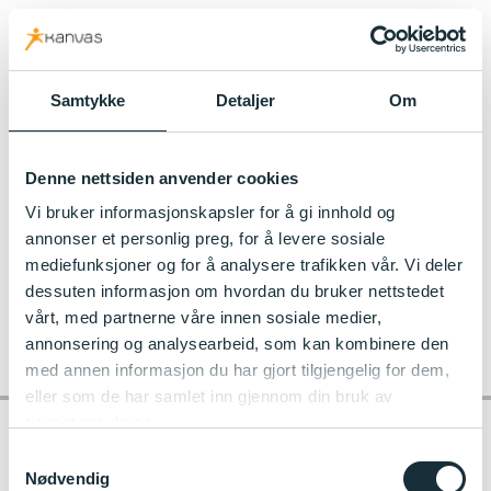
kanvas.no
Samtykke
Detaljer
Om
Til Hompetitten Kanvas-barnehage
Denne nettsiden anvender cookies
dscf1504
Vi bruker informasjonskapsler for å gi innhold og
annonser et personlig preg, for å levere sosiale
mediefunksjoner og for å analysere trafikken vår. Vi deler
dessuten informasjon om hvordan du bruker nettstedet
vårt, med partnerne våre innen sosiale medier,
annonsering og analysearbeid, som kan kombinere den
med annen informasjon du har gjort tilgjengelig for dem,
eller som de har samlet inn gjennom din bruk av
tjenestene deres.
Samtykkevalg
Nødvendig
Kontakt barnehagen