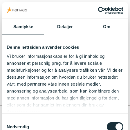
kanvas.no
Samtykke
Detaljer
Om
Til Hompetitten Kanvas-barnehage
Denne nettsiden anvender cookies
hompetitten-2016-1
Vi bruker informasjonskapsler for å gi innhold og
annonser et personlig preg, for å levere sosiale
mediefunksjoner og for å analysere trafikken vår. Vi deler
dessuten informasjon om hvordan du bruker nettstedet
vårt, med partnerne våre innen sosiale medier,
annonsering og analysearbeid, som kan kombinere den
med annen informasjon du har gjort tilgjengelig for dem,
eller som de har samlet inn gjennom din bruk av
tjenestene deres.
Samtykkevalg
Nødvendig
Kontakt barnehagen