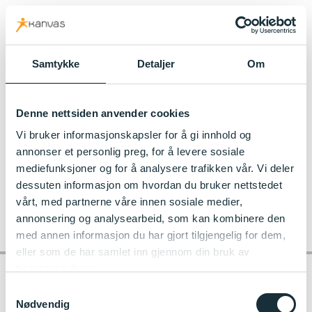
kanvas.no
Samtykke
Detaljer
Om
Til Kastellterrassen Kanvas-barnehage
Denne nettsiden anvender cookies
0719_-1_493ef2eb4a94ae5a80e3748043c0a39d
Vi bruker informasjonskapsler for å gi innhold og
annonser et personlig preg, for å levere sosiale
mediefunksjoner og for å analysere trafikken vår. Vi deler
dessuten informasjon om hvordan du bruker nettstedet
vårt, med partnerne våre innen sosiale medier,
annonsering og analysearbeid, som kan kombinere den
med annen informasjon du har gjort tilgjengelig for dem,
eller som de har samlet inn gjennom din bruk av
tjenestene deres.
Samtykkevalg
Nødvendig
Kontakt barnehagen