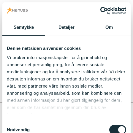
kanvas.no
Samtykke
Detaljer
Om
Kanvas_Kjekstadmarka_3675
Denne nettsiden anvender cookies
Vi bruker informasjonskapsler for å gi innhold og
annonser et personlig preg, for å levere sosiale
mediefunksjoner og for å analysere trafikken vår. Vi deler
dessuten informasjon om hvordan du bruker nettstedet
vårt, med partnerne våre innen sosiale medier,
annonsering og analysearbeid, som kan kombinere den
med annen informasjon du har gjort tilgjengelig for dem,
eller som de har samlet inn gjennom din bruk av
tjenestene deres.
Samtykkevalg
Kontakt barnehagen
Nødvendig