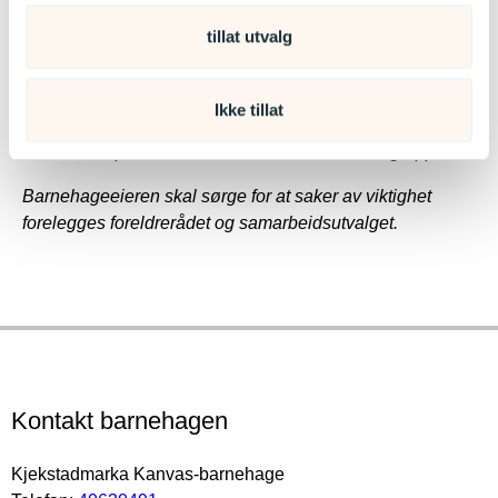
Samarbeidsutvalget skal være et rådgivende,
tillat utvalg
kontaktskapende og samordnende organ.
Samarbeidsutvalget består av foreldre og ansatte i
barnehagen, slik at hver gruppe er likt representert.
Ikke tillat
Barnehagens eier kan delta etter eget ønske, men ikke
med flere representanter enn hver av de andre gruppene.
Barnehageeieren skal sørge for at saker av viktighet
forelegges foreldrerådet og samarbeidsutvalget.
Kontakt barnehagen
Kjekstadmarka Kanvas-barnehage