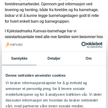
foreldresamarbeidet. Gjennom god informasjon ved
levering og henting, både fra foreldre og fra barnehage,
bidrar vi til å kunne legge barnehagedagen godt til rette
for hvert enkelt barn og barnegruppen.
I Kjekstadmarka Kanvas-barnehage har vi
oppstartssamtale med alle nye familier som begynner hos
oss. Disse samtalene har vi tidlig i oppstarten og gir oss
en god mulighet til å bli kjent med hver enkelt. I løpet av
et barnehageår inviterer vi til to foreldresamtaler, en på
Samtykke
Detaljer
Om
høsten og en på våren. Dersom foreldre eller barnehagen
har behov for samtaler ut over dette finner vi raskt en
passende tid.
Denne nettsiden anvender cookies
Formelle samarbeidsorganer som Foreldreråd og SU
Vi bruker informasjonskapsler for å gi innhold og
sikrer foreldrene som gruppe en reell innflytelse på
annonser et personlig preg, for å levere sosiale
barnehagens drift. I Kjekstadmarka Kanvas-barnehage
mediefunksjoner og for å analysere trafikken vår. Vi deler
har vi ett årlig Foreldrerådsmøte som ledes av SU. Dette
dessuten informasjon om hvordan du bruker nettstedet
møtet foregår digitalt, og det skal blant annet velges
vårt, med partnerne våre innen sosiale medier,