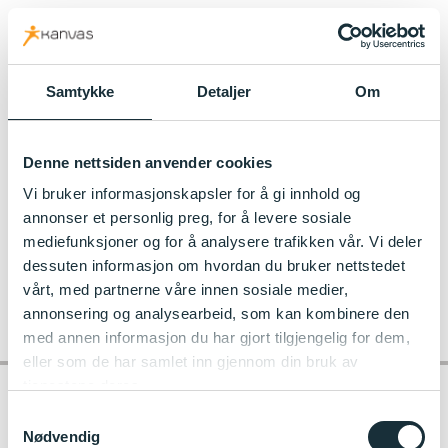
kanvas.no
Samtykke
Detaljer
Om
Til Kjekstadmarka Kanvas-barnehage
Denne nettsiden anvender cookies
0668_3_dff2c25ef41362d5548cb0b80fd05c95
Vi bruker informasjonskapsler for å gi innhold og
annonser et personlig preg, for å levere sosiale
mediefunksjoner og for å analysere trafikken vår. Vi deler
dessuten informasjon om hvordan du bruker nettstedet
vårt, med partnerne våre innen sosiale medier,
annonsering og analysearbeid, som kan kombinere den
med annen informasjon du har gjort tilgjengelig for dem,
eller som de har samlet inn gjennom din bruk av
tjenestene deres.
Samtykkevalg
Nødvendig
Kontakt barnehagen