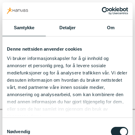
kanvas.no
Samtykke
Detaljer
Om
Til Kjekstadmarka Kanvas-barnehage
Denne nettsiden anvender cookies
Kanvas_Kjekstadmarka_3642 (2)
Vi bruker informasjonskapsler for å gi innhold og
annonser et personlig preg, for å levere sosiale
mediefunksjoner og for å analysere trafikken vår. Vi deler
dessuten informasjon om hvordan du bruker nettstedet
vårt, med partnerne våre innen sosiale medier,
annonsering og analysearbeid, som kan kombinere den
med annen informasjon du har gjort tilgjengelig for dem,
eller som de har samlet inn gjennom din bruk av
tjenestene deres.
Samtykkevalg
Nødvendig
Kontakt barnehagen