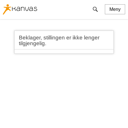
Kanvas
Søk
Meny
logo
Kanvas
Våre barnehager
Søk barnehageplass
Ledige stillinger
Kompetanse
Pedagogikk
Foreldresamarbeid
Forskning
Om oss