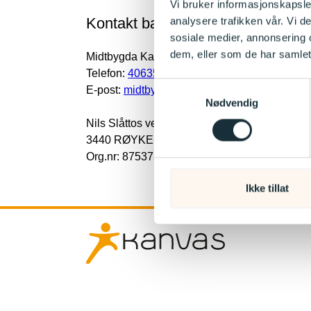
Vi bruker informasjonskapsler
Kontakt barnehagen
analysere trafikken vår. Vi 
sosiale medier, annonsering 
dem, eller som de har samlet
Midtbygda Kanvas-barnehage
Telefon:
40635216
Samtykkevalg
E-post:
midtbygda@kanvas.no
Nødvendig
Nils Slåttos vei 5
3440 RØYKEN
Org.nr: 875375822
Ikke tillat