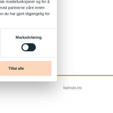
iale mediefunksjoner og for å
 med partnerne våre innen
u har gjort tilgjengelig for
Markedsføring
Tillat alle
kanvas.no