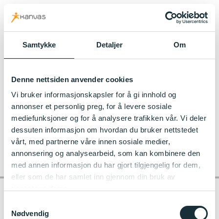
kanvas.no
Samtykke
Detaljer
Om
Til Østensjø Kanvas-barnehage
Denne nettsiden anvender cookies
klatrevegg_6023121
Vi bruker informasjonskapsler for å gi innhold og
annonser et personlig preg, for å levere sosiale
mediefunksjoner og for å analysere trafikken vår. Vi deler
dessuten informasjon om hvordan du bruker nettstedet
vårt, med partnerne våre innen sosiale medier,
annonsering og analysearbeid, som kan kombinere den
med annen informasjon du har gjort tilgjengelig for dem,
eller som de har samlet inn gjennom din bruk av
tjenestene deres.
Samtykkevalg
Nødvendig
Kontakt barnehagen