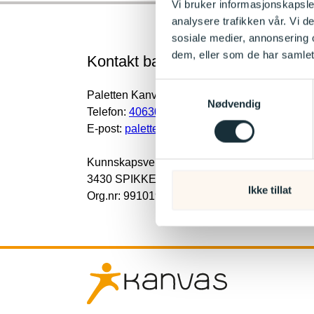
Vi bruker informasjonskapsler
analysere trafikken vår. Vi 
sosiale medier, annonsering 
dem, eller som de har samlet
Kontakt barnehagen
Samtykkevalg
Paletten Kanvas-barnehage
Nødvendig
Telefon:
40630513
E-post:
paletten@kanvas.no
Kunnskapsveien 44
3430 SPIKKESTAD
Ikke tillat
Org.nr: 991019790