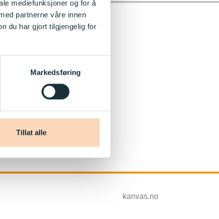
iale mediefunksjoner og for å
 med partnerne våre innen
u har gjort tilgjengelig for
Markedsføring
Tillat alle
kanvas.no