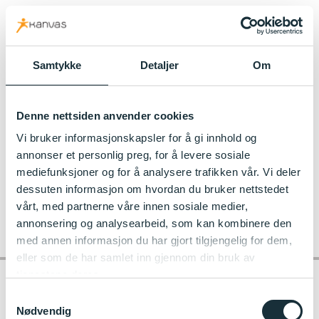
kanvas.no
Samtykke
Detaljer
Om
Til Piruetten Kanvas-barnehage
Denne nettsiden anvender cookies
2009_09_28_IMG_0005
Vi bruker informasjonskapsler for å gi innhold og
annonser et personlig preg, for å levere sosiale
mediefunksjoner og for å analysere trafikken vår. Vi deler
dessuten informasjon om hvordan du bruker nettstedet
vårt, med partnerne våre innen sosiale medier,
annonsering og analysearbeid, som kan kombinere den
med annen informasjon du har gjort tilgjengelig for dem,
eller som de har samlet inn gjennom din bruk av
tjenestene deres.
Samtykkevalg
Nødvendig
Kontakt barnehagen