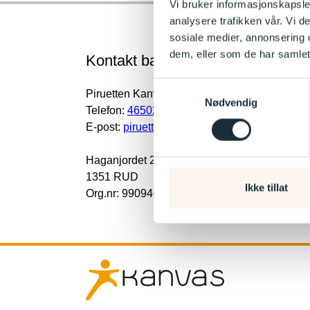
Vi bruker informasjonskapsler
analysere trafikken vår. Vi 
sosiale medier, annonsering 
dem, eller som de har samlet
Kontakt barnehagen
Samtykkevalg
Piruetten Kanvas-barnehage
Nødvendig
Telefon:
46502010
E-post:
piruetten@kanvas.no
Haganjordet 2
1351 RUD
Ikke tillat
Org.nr: 990940045