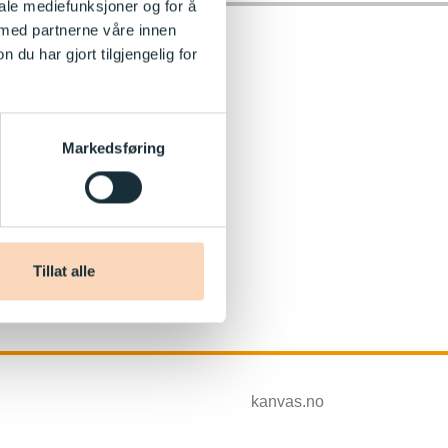
iale mediefunksjoner og for å
 med partnerne våre innen
u har gjort tilgjengelig for
Markedsføring
Tillat alle
kanvas.no