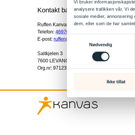
Vi bruker informasjonskapsler
Kontakt barnehagen
analysere trafikken vår. Vi 
sosiale medier, annonsering 
dem, eller som de har samlet
Ruffen Kanvas-barnehage
Telefon:
46970007
Samtykkevalg
E-post:
ruffen@kanvas.no
Nødvendig
Saltkjelen 3
7600 LEVANGER
Org.nr: 9712372643
Ikke tillat