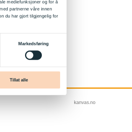
iale mediefunksjoner og for å
 med partnerne våre innen
u har gjort tilgjengelig for
Markedsføring
Tillat alle
kanvas.no