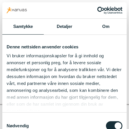
kanvas.no
Samtykke
Detaljer
Om
Til Ruffen Kanvas-barnehage
Denne nettsiden anvender cookies
20200907_121413[1]
Vi bruker informasjonskapsler for å gi innhold og
annonser et personlig preg, for å levere sosiale
mediefunksjoner og for å analysere trafikken vår. Vi deler
dessuten informasjon om hvordan du bruker nettstedet
vårt, med partnerne våre innen sosiale medier,
annonsering og analysearbeid, som kan kombinere den
med annen informasjon du har gjort tilgjengelig for dem,
eller som de har samlet inn gjennom din bruk av
tjenestene deres.
Samtykkevalg
Nødvendig
Kontakt barnehagen