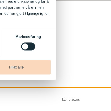
iale mediefunksjoner og for å
 med partnerne våre innen
u har gjort tilgjengelig for
Markedsføring
Tillat alle
kanvas.no