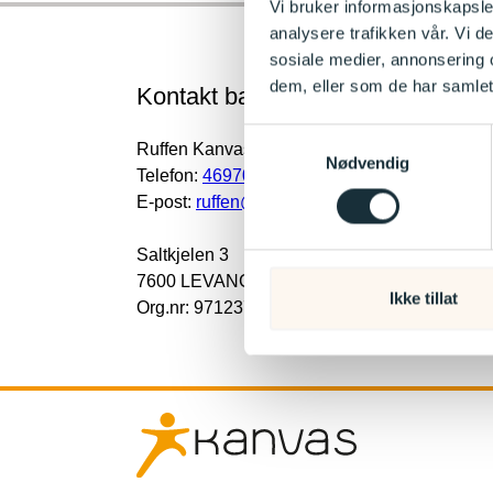
Vi bruker informasjonskapsler
analysere trafikken vår. Vi 
sosiale medier, annonsering 
dem, eller som de har samlet
Kontakt barnehagen
Samtykkevalg
Ruffen Kanvas-barnehage
Nødvendig
Telefon:
46970007
E-post:
ruffen@kanvas.no
Saltkjelen 3
7600 LEVANGER
Ikke tillat
Org.nr: 9712372643