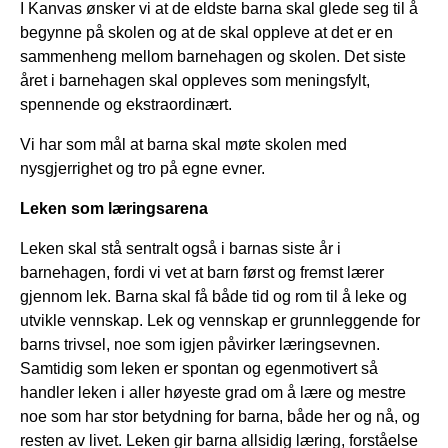
I Kanvas ønsker vi at de eldste barna skal glede seg til å
begynne på skolen og at de skal oppleve at det er en
sammenheng mellom barnehagen og skolen. Det siste
året i barnehagen skal oppleves som meningsfylt,
spennende og ekstraordinært.
Vi har som mål at barna skal møte skolen med
nysgjerrighet og tro på egne evner.
Leken som læringsarena
Leken skal stå sentralt også i barnas siste år i
barnehagen, fordi vi vet at barn først og fremst lærer
gjennom lek. Barna skal få både tid og rom til å leke og
utvikle vennskap. Lek og vennskap er grunnleggende for
barns trivsel, noe som igjen påvirker læringsevnen.
Samtidig som leken er spontan og egenmotivert så
handler leken i aller høyeste grad om å lære og mestre
noe som har stor betydning for barna, både her og nå, og
resten av livet. Leken gir barna allsidig læring, forståelse