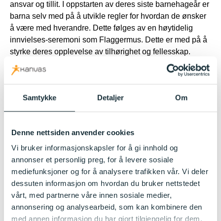
ansvar og tillit. I oppstarten av deres siste barnehageår er
barna selv med på å utvikle regler for hvordan de ønsker
å være med hverandre. Dette følges av en høytidelig
innvielses-seremoni som Flaggermus. Dette er med på å
styrke deres opplevelse av tilhørighet og fellesskap.
Samtidig gir det barna mulighet for medvirkning på egen
hverdag.
Vi arbeider målrettet med at barna skal mestre å være
Samtykke
Detaljer
Om
selvstendige i de fleste hverdagsaktiviteter selv. Dette kan
dreie seg om å gå på toalettet, kle på seg, smøre mat,
holde orden på egne ting, be om hjelp av venner og
Denne nettsiden anvender cookies
hjelpe å andre. Som et ledd i dette har barna egen
Vi bruker informasjonskapsler for å gi innhold og
tursekk, med drikke og mat, når de går på tur.
annonser et personlig preg, for å levere sosiale
mediefunksjoner og for å analysere trafikken vår. Vi deler
Tradisjoner og prosjektarbeid
dessuten informasjon om hvordan du bruker nettstedet
Vi er opptatt av at barna som forlater Våkleivbrotet skal ha
vårt, med partnerne våre innen sosiale medier,
tro på seg selv og sine evner, samtidig som de evner å se
annonsering og analysearbeid, som kan kombinere den
andre og vise empati. Vi har mange aktiviteter gjennom
med annen informasjon du har gjort tilgjengelig for dem,