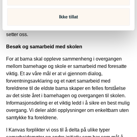
komme i konflikt med barnas mulighet til medvirkning og
behov for utvikling av sosial kompetanse gjennom lek.
Ikke tillat
Basert på barnegruppens behov vurderer vi hvert år
graden av tradisjonene sin betydning opp mot målene vi
setter oss.
Besøk og samarbeid med skolen
For at barna skal oppleve sammenheng i overgangen
mellom barnehage og skole er samarbeid med foresatte
viktig. Et av våre mål er at vi gjennom dialog,
forventningsavklaring og et nært samarbeid med
foreldrene til de eldste barna skaper en felles forståelse
av det siste året i barnehagen og overgangen til skolen.
Informasjonsdeling er et viktig ledd i å sikre en best mulig
overgang. Vi deler aldri opplysninger om enkeltbarn uten
samtykke fra foreldrene.
I Kanvas forplikter vi oss til å delta på ulike typer