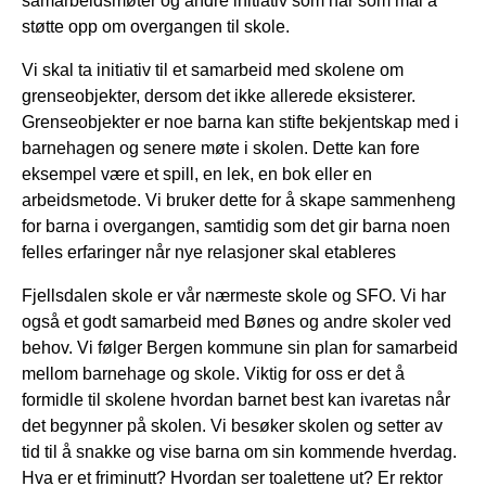
samarbeidsmøter og andre initiativ som har som mål å
støtte opp om overgangen til skole.
Vi skal ta initiativ til et samarbeid med skolene om
grenseobjekter, dersom det ikke allerede eksisterer.
Grenseobjekter er noe barna kan stifte bekjentskap med i
barnehagen og senere møte i skolen. Dette kan fore
eksempel være et spill, en lek, en bok eller en
arbeidsmetode. Vi bruker dette for å skape sammenheng
for barna i overgangen, samtidig som det gir barna noen
felles erfaringer når nye relasjoner skal etableres
Fjellsdalen skole er vår nærmeste skole og SFO. Vi har
også et godt samarbeid med Bønes og andre skoler ved
behov. Vi følger Bergen kommune sin plan for samarbeid
mellom barnehage og skole. Viktig for oss er det å
formidle til skolene hvordan barnet best kan ivaretas når
det begynner på skolen. Vi besøker skolen og setter av
tid til å snakke og vise barna om sin kommende hverdag.
Hva er et friminutt? Hvordan ser toalettene ut? Er rektor