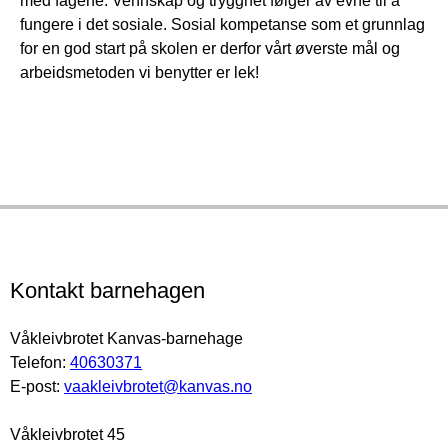
med fagene. Vennskap og trygghet følger av evne til å
fungere i det sosiale. Sosial kompetanse som et grunnlag
for en god start på skolen er derfor vårt øverste mål og
arbeidsmetoden vi benytter er lek!
Kontakt barnehagen
Våkleivbrotet Kanvas-barnehage
Telefon:
40630371
E-post:
vaakleivbrotet@kanvas.no
Våkleivbrotet 45