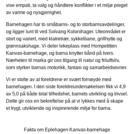
vise empati, ta valg og håndtere konflikter i et miljø preget
av varme og nysgjerrighet.
Barnehagen har to småbarns- og to storbarnsavdelinger,
og ligger lunt til ved Solvang Kolonihager. Uteområdet er
stort og variert, med klatretrær, sykkelbane, grillhytte og
grønnsakshage. Vi deler lekeplass med Hompetitten
Kanvas-barnehage, og barna knytter bånd på tvers.
Nærheten til marka gir oss tilgang til natur og friluftsliv,
som styrker barnas motorikk, fantasi og samarbeidsevner.
Vi er stolte av at foreldrene er svært fornøyde med
barnehagen. I den siste foreldreundersøkelsen fikk vi 4,9
av 5,0 på både total tilfredshet, barnets utvikling og trivsel.
Dette gir oss en bekreftelse på at vi lykkes med å skape
et trygt, utviklende og inspirerende miljø for barna.
Fakta om Eplehagen Kanvas-barnehage