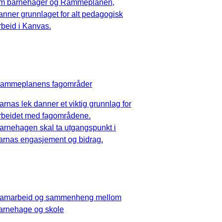
m barnehager og Rammeplanen,
anner grunnlaget for alt pedagogisk
rbeid i Kanvas.
ammeplanens fagområder
arnas lek danner et viktig grunnlag for
rbeidet med fagområdene.
arnehagen skal ta utgangspunkt i
arnas engasjement og bidrag.
amarbeid og sammenheng mellom
arnehage og skole