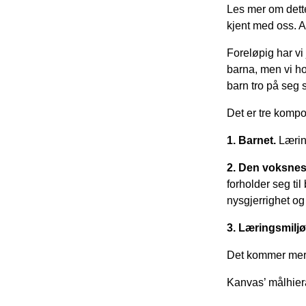
Les mer om dette
kjent med oss. Ar
Foreløpig har v
barna, men vi ho
barn tro på seg s
Det er tre komp
1. Barnet.
Læring
2. Den voksnes
forholder seg til
nysgjerrighet og
3. Læringsmiljø
Det kommer mer o
Kanvas’ målhier