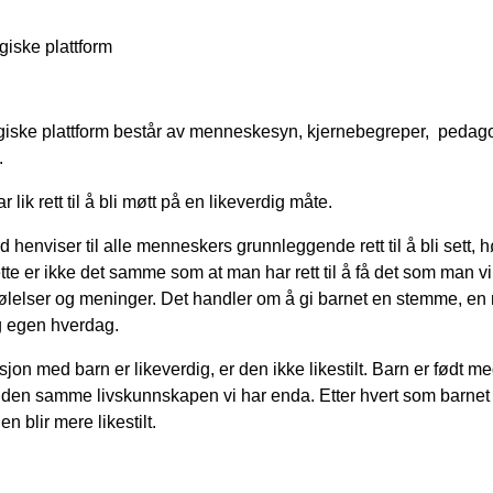
iske plattform
ske plattform består av menneskesyn, kjernebegreper, pedag
.
 lik rett til å bli møtt på en likeverdig måte.
 henviser til alle menneskers grunnleggende rett til å bli sett, h
ette er ikke det samme som at man har rett til å få det som man v
e følelser og meninger. Det handler om å gi barnet en stemme, en m
og egen hverdag.
sjon med barn er likeverdig, er den ikke likestilt. Barn er født m
 den samme livskunnskapen vi har enda. Etter hvert som barnet
en blir mere likestilt.