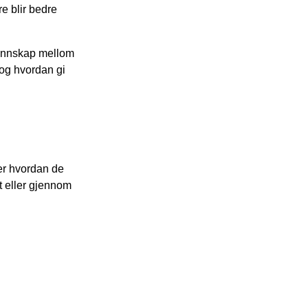
e blir bedre
vennskap mellom
 og hvordan gi
er hvordan de
tt eller gjennom