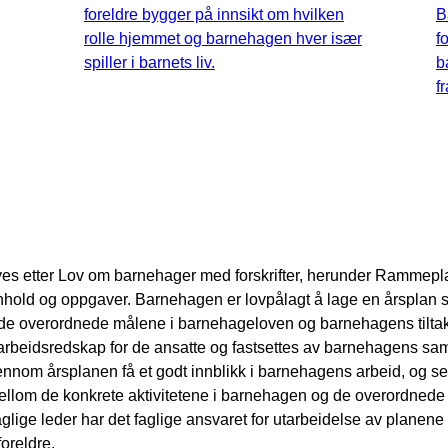
foreldre bygger på innsikt om hvilken
B
rolle hjemmet og barnehagen hver især
f
spiller i barnets liv.
b
f
es etter Lov om barnehager med forskrifter, herunder Rammepla
hold og oppgaver. Barnehagen er lovpålagt å lage en årsplan 
de overordnede målene i barnehageloven og barnehagens tiltak 
 arbeidsredskap for de ansatte og fastsettes av barnehagens sa
ennom årsplanen få et godt innblikk i barnehagens arbeid, og se
om de konkrete aktivitetene i barnehagen og de overordnede
ige leder har det faglige ansvaret for utarbeidelse av planene
oreldre.