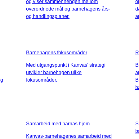
og viser sammenhengen mellom
o
overordnede mål og barnehagens års-
d
og handlingsplaner.
a
Barnehagens fokusområder
R
Med utgangspunkt i Kanvas’ strategi
B
utvikler barnehagen ulike
a
og
fokusområder.
B
b
Samarbeid med barnas hjem
S
b
Kanvas-barnehagenes samarbeid med