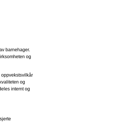
t av barnehager.
 virksomheten og
s oppvekstsvilkår
kvaliteten og
eles internt og
sjerte