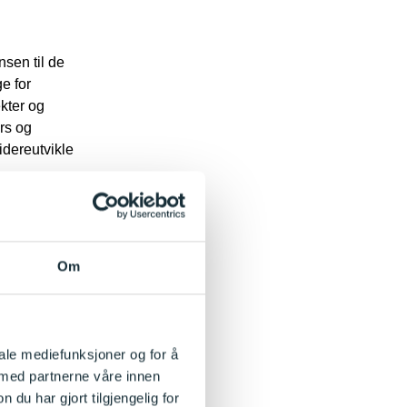
sen til de
e for
ekter og
rs og
idereutvikle
Om
iale mediefunksjoner og for å
 og
 med partnerne våre innen
u har gjort tilgjengelig for