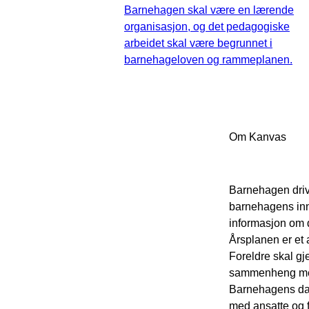
Barnehagen skal være en lærende
organisasjon, og det pedagogiske
arbeidet skal være begrunnet i
barnehageloven og rammeplanen.
Om Kanvas
Barnehagen driv
barnehagens inn
informasjon om 
Årsplanen er et
Foreldre skal gj
sammenheng mell
Barnehagens dagl
med ansatte og f