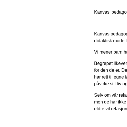
Kanvas’ pedagog
Kanvas pedagogi
didaktisk modell
Vi mener barn har
Begrepet likeverd
for den de er. D
har rett til egn
påvirke sitt liv 
Selv om vår rela
men de har ikke
eldre vil relasjon