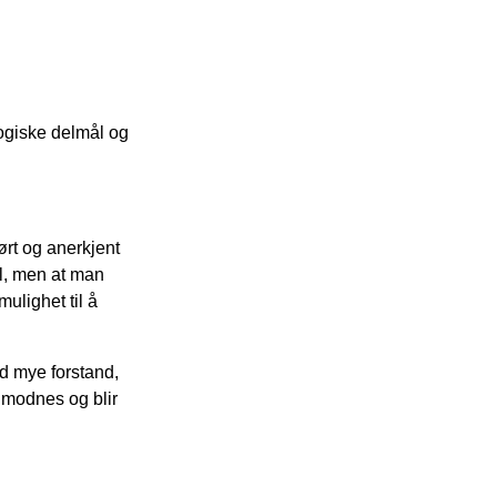
ogiske delmål og
ørt og anerkjent
il, men at man
ulighet til å
ed mye forstand,
 modnes og blir