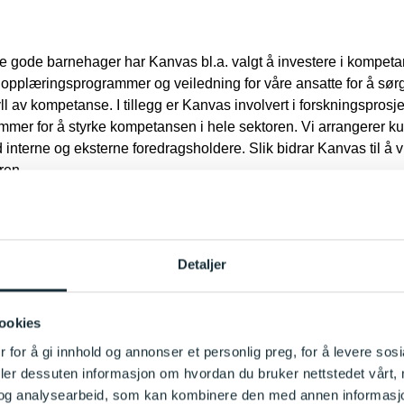
e gode barnehager har Kanvas bl.a. valgt å investere i kompetan
yr opplæringsprogrammer og veiledning for våre ansatte for å sørg
ll av kompetanse. I tillegg er Kanvas involvert i forskningsprosj
mmer for å styrke kompetansen i hele sektoren. Vi arrangerer ku
interne og eksterne foredragsholdere. Slik bidrar Kanvas til å v
ren.
agen
Detaljer
ookies
 for å gi innhold og annonser et personlig preg, for å levere sos
om at tydelige mål og retning, er vesentlig for motivasjon, trivsel
deler dessuten informasjon om hvordan du bruker nettstedet vårt,
og analysearbeid, som kan kombinere den med annen informasjon d