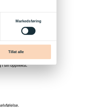
møter og
re møter med barn
Markedsføring
ål å reflektere
har det som
lasjoner med
Tillat alle
g i sin oppvekst.
elvfølelse.