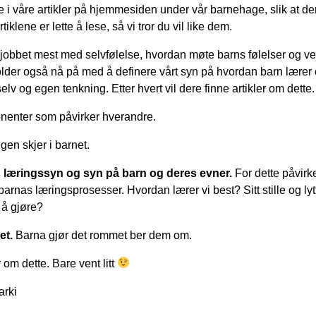
 i våre artikler på hjemmesiden under vår barnehage, slik at der
tiklene er lette å lese, så vi tror du vil like dem.
i jobbet mest med selvfølelse, hvordan møte barns følelser og 
lder også nå på med å definere vårt syn på hvordan barn lærer
elv og egen tenkning. Etter hvert vil dere finne artikler om dette.
onenter som påvirker hverandre.
en skjer i barnet.
 læringssyn og syn på barn og deres evner.
For dette påvirk
 barnas læringsprosesser. Hvordan lærer vi best? Sitt stille og ly
 å gjøre?
et.
Barna gjør det rommet ber dem om.
m dette. Bare vent litt
arki