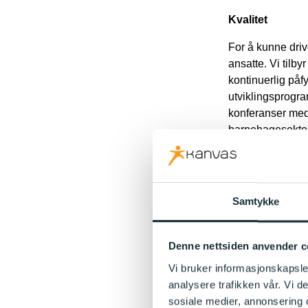
Kvalitet
For å kunne driv
ansatte. Vi tilb
kontinuerlig påfy
utviklingsprogra
konferanser med 
barnehagesekto
Om barneh
Samtykke
Denne nettsiden anvender c
Vi bruker informasjonskapsler
Vi er overbevist 
analysere trafikken vår. Vi 
engasjement.
sosiale medier, annonsering 