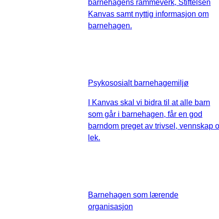
barnehagens rammeverk, Stiftelsen
Kanvas samt nyttig informasjon om
barnehagen.
Psykososialt barnehagemiljø
I Kanvas skal vi bidra til at alle barn
som går i barnehagen, får en god
barndom preget av trivsel, vennskap 
lek.
Barnehagen som lærende
organisasjon