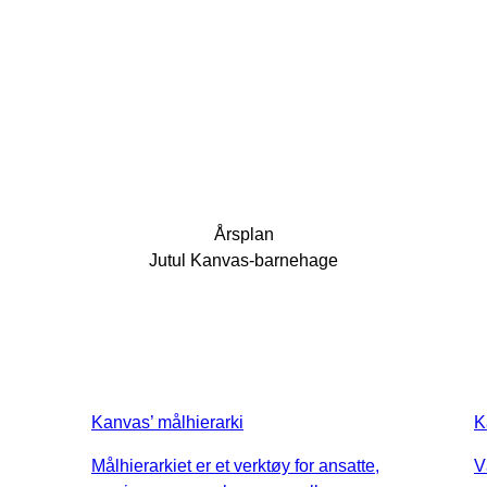
Årsplan
Jutul Kanvas-barnehage
Kanvas’ målhierarki
K
Målhierarkiet er et verktøy for ansatte,
V