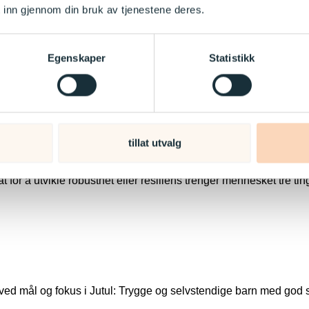
 inn gjennom din bruk av tjenestene deres.
nehagens viktigste ressurs. Derfor er vi opptatt av at personal
av fag og refleksjoner over vår praksis. Dette er med på å gi vå
Egenskaper
Statistikk
som vi gjør? Hva ønsker vi å oppnå og hvordan? er viktige spørsm
å.
 overbevist om at hvordan vi møter barn, påvirker hvordan barnet 
 å møte barna slik at de står godt i seg selv, er trygg i sine re
tillat utvalg
 på seg selv og egne evner.
t for å utvikle robusthet eller resiliens trenger mennesket tre tin
oved mål og fokus i Jutul: Trygge og selvstendige barn med god s