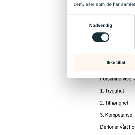
dem, eller som de har samlet
De voksne er bar
fagdager fylles 
Samtykkevalg
mer mening.
Nødvendig
Hvorfor gjør vi 
rundt og svare p
I Jutul er vi er
voksen. Vi ønsker
Ikke tillat
andre og har tro
Forskning viser a
1. Trygghet
2. Tilhørighet
3. Kompetanse
Derfor er vårt h