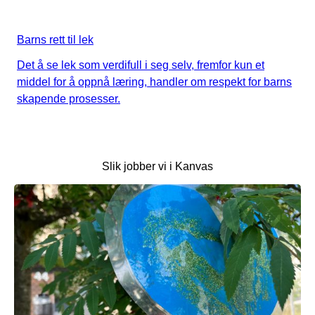
Barns rett til lek
Det å se lek som verdifull i seg selv, fremfor kun et
middel for å oppnå læring, handler om respekt for barns
skapende prosesser.
Slik jobber vi i Kanvas