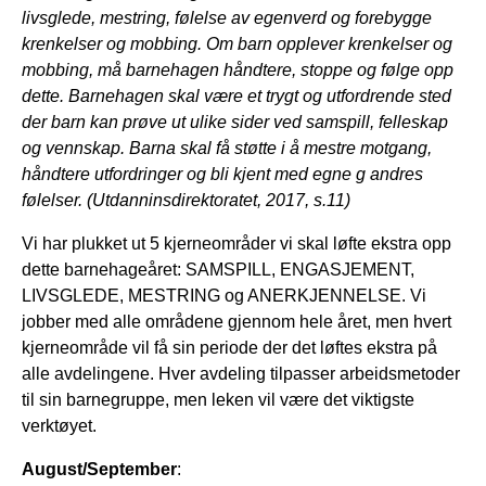
livsglede, mestring, følelse av egenverd og forebygge
krenkelser og mobbing. Om barn opplever krenkelser og
mobbing, må barnehagen håndtere, stoppe og følge opp
dette. Barnehagen skal være et trygt og utfordrende sted
der barn kan prøve ut ulike sider ved samspill, felleskap
og vennskap. Barna skal få støtte i å mestre motgang,
håndtere utfordringer og bli kjent med egne g andres
følelser. (Utdanninsdirektoratet, 2017, s.11)
Vi har plukket ut 5 kjerneområder vi skal løfte ekstra opp
dette barnehageåret: SAMSPILL, ENGASJEMENT,
LIVSGLEDE, MESTRING og ANERKJENNELSE. Vi
jobber med alle områdene gjennom hele året, men hvert
kjerneområde vil få sin periode der det løftes ekstra på
alle avdelingene. Hver avdeling tilpasser arbeidsmetoder
til sin barnegruppe, men leken vil være det viktigste
verktøyet.
August/September
: