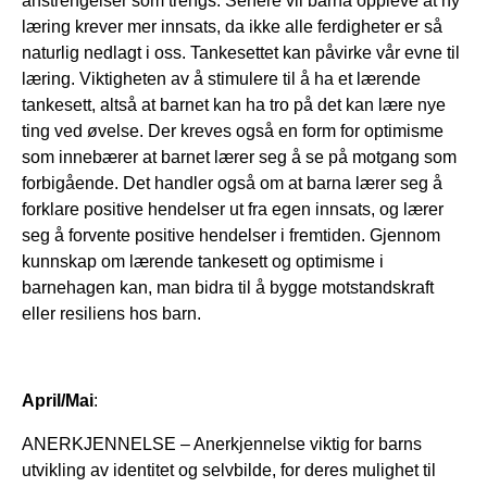
anstrengelser som trengs. Senere vil barna oppleve at ny
læring krever mer innsats, da ikke alle ferdigheter er så
naturlig nedlagt i oss. Tankesettet kan påvirke vår evne til
læring. Viktigheten av å stimulere til å ha et lærende
tankesett, altså at barnet kan ha tro på det kan lære nye
ting ved øvelse. Der kreves også en form for optimisme
som innebærer at barnet lærer seg å se på motgang som
forbigående. Det handler også om at barna lærer seg å
forklare positive hendelser ut fra egen innsats, og lærer
seg å forvente positive hendelser i fremtiden. Gjennom
kunnskap om lærende tankesett og optimisme i
barnehagen kan, man bidra til å bygge motstandskraft
eller resiliens hos barn.
April/Mai
:
ANERKJENNELSE – Anerkjennelse viktig for barns
utvikling av identitet og selvbilde, for deres mulighet til