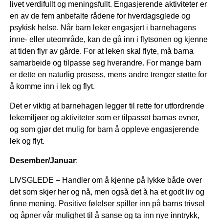
livet verdifullt og meningsfullt. Engasjerende aktiviteter er
en av de fem anbefalte rådene for hverdagsglede og
psykisk helse. Når barn leker engasjert i barnehagens
inne- eller uteområde, kan de gå inn i flytsonen og kjenne
at tiden flyr av gårde. For at leken skal flyte, må barna
samarbeide og tilpasse seg hverandre. For mange barn
er dette en naturlig prosess, mens andre trenger støtte for
å komme inn i lek og flyt.
Det er viktig at barnehagen legger til rette for utfordrende
lekemiljøer og aktiviteter som er tilpasset barnas evner,
og som gjør det mulig for barn å oppleve engasjerende
lek og flyt.
Desember/Januar
:
LIVSGLEDE – Handler om å kjenne på lykke både over
det som skjer her og nå, men også det å ha et godt liv og
finne mening. Positive følelser spiller inn på barns trivsel
og åpner vår mulighet til å sanse og ta inn nye inntrykk,