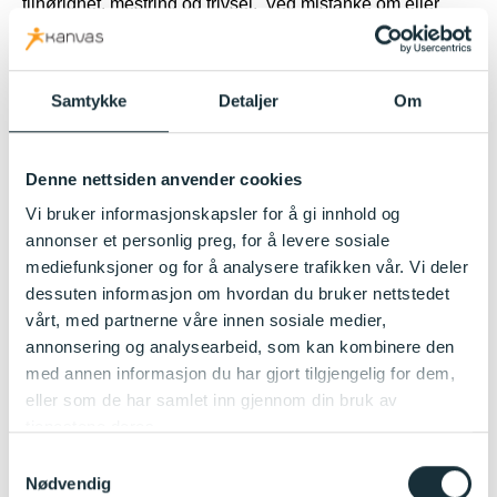
tilhørighet, mestring og trivsel. Ved mistanke om eller
kjennskap til at et barn ikke har et trygt og godt
barnehagemiljø, skal barnehagen snarest undersøke
saken. Aktivitetsplikten består av fire delplikter:
Samtykke
Detaljer
Om
Følg med
Meld fra
Denne nettsiden anvender cookies
Vi bruker informasjonskapsler for å gi innhold og
Undersøk
annonser et personlig preg, for å levere sosiale
Sett inn tiltak
mediefunksjoner og for å analysere trafikken vår. Vi deler
dessuten informasjon om hvordan du bruker nettstedet
Alle som arbeider i barnehagen, skal følge med på
vårt, med partnerne våre innen sosiale medier,
hvordan barna i barnehagen har det. Ved mistanke om
annonsering og analysearbeid, som kan kombinere den
eller kjennskap til at et barn ikke har et trygt og godt
med annen informasjon du har gjort tilgjengelig for dem,
barnehagemiljø, skal barnehagen snarest undersøke
eller som de har samlet inn gjennom din bruk av
saken. En enkeltstående hendelse vil ikke nødvendigvis
tjenestene deres.
utløse aktivitetsplikten.
Samtykkevalg
Nødvendig
Om mobbing og krenkelser