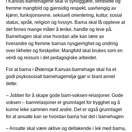
I Kanvas-barnehagene skal vi synliggjøre, verdsette og
fremme mangfold og gjensidig respekt, uavhengig av
kjønn, funksjonsevne, seksuell orientering, kultur, sosial
status, språk, religion og livssyn. Barna skal få oppleve at
det finnes mange måter å tenke, handle og leve på.
Barnehagen skal vise hvordan alle kan lære av
hverandre og fremme barnas nysgjerrighet og undring
over likheter og forskjeller. Mangfold skal brukes som en
verdi og ressurs i det pedagogiske arbeidet.
For at barna i Østensjø Kanvas-barnehage skal ha et
godt psykososialt barnehagemiljø gjør vi blant annet
dette:
– Jobber for å skape gode barn-voksen-relasjoner. Gode
voksen – barnrelasjoner er grunnlaget for trygghet og å
kunne leke sammen med andre. Det er også grunnlaget
for at ansatte kan se hvordan barna har det i barnehagen
– Ansatte skal være aktive og deltakende i lek med barna,