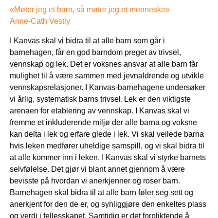
«Møter jeg et barn, så møter jeg et menneske»
Anne-Cath Vestly
I Kanvas skal vi bidra til at alle barn som går i
barnehagen, får en god barndom preget av trivsel,
vennskap og lek. Det er voksnes ansvar at alle barn får
mulighet til å være sammen med jevnaldrende og utvikle
vennskapsrelasjoner. I Kanvas-barnehagene undersøker
vi årlig, systematisk barns trivsel. Lek er den viktigste
arenaen for etablering av vennskap. I Kanvas skal vi
fremme et inkluderende miljø der alle barna og voksne
kan delta i lek og erfare glede i lek. Vi skal veilede barna
hvis leken medfører uheldige samspill, og vi skal bidra til
at alle kommer inn i leken. I Kanvas skal vi styrke barnets
selvfølelse. Det gjør vi blant annet gjennom å være
bevisste på hvordan vi anerkjenner og roser barn.
Barnehagen skal bidra til at alle barn føler seg sett og
anerkjent for den de er, og synliggjøre den enkeltes plass
og verdi i fellesskapet. Samtidig er det forpliktende å