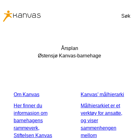
Søk
Årsplan
Østensjø Kanvas-barnehage
Om Kanvas
Kanvas’ målhierarki
Her finner du
Målhierarkiet er et
informasjon om
verktøy for ansatte,
barnehagens
og viser
rammeverk,
sammenhengen
Stiftelsen Kanvas
mellom