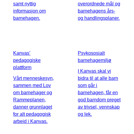
samt nyttig
overordnede mål og
informasjon om
barnehagens års-
barnehagen.
og handlingsplaner.
Kanvas’
Psykososialt
pedagogiske
barnehagemiljø
plattform
I Kanvas skal vi
Vårt menneskesyn,
bidra til at alle barn
sammen med Lov
som går i
om barnehager og
barnehagen, får en
Rammeplanen,
god barndom preget
danner grunnlaget
av trivsel, vennskap
for alt pedagogisk
og lek.
arbeid i Kanvas.