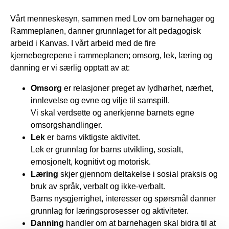
Vårt menneskesyn, sammen med Lov om barnehager og
Rammeplanen, danner grunnlaget for alt pedagogisk
arbeid i Kanvas. I vårt arbeid med de fire
kjernebegrepene i rammeplanen; omsorg, lek, læring og
danning er vi særlig opptatt av at:
Omsorg
er relasjoner preget av lydhørhet, nærhet,
innlevelse og evne og vilje til samspill.
Vi skal verdsette og anerkjenne barnets egne
omsorgshandlinger.
Lek
er barns viktigste aktivitet.
Lek er grunnlag for barns utvikling, sosialt,
emosjonelt, kognitivt og motorisk.
Læring
skjer gjennom deltakelse i sosial praksis og
bruk av språk, verbalt og ikke-verbalt.
Barns nysgjerrighet, interesser og spørsmål danner
grunnlag for læringsprosesser og aktiviteter.
Danning
handler om at barnehagen skal bidra til at