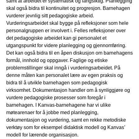
samt at arbeidet er systematisk og langsiktig. Planlegging
skal også bidra til kontinuitet og progresjon. Barnehagen
vurderer jevnlig sitt pedagogiske arbeid.
Vurderingsarbeidet skal bygge på refleksjoner som hele
personalgruppen er involvert i. Felles refleksjoner over
det pedagogiske arbeidet kan gi personalet et
utgangspunkt for videre planlegging og gjennomføring.
Det kan også bidra til en åpen diskusjon om barnehagens
formål, innhold og oppgaver. Faglige og etiske
problemstillinger skal inngå i vurderingsarbeidet. På
denne måten kan personalet lære av egen praksis og
bidra til å utvikle barnehagen som pedagogisk
virksomhet. Dokumentasjon handler om å synliggjøre og
vurdere pedagogiske prosesser som foregår i
barnehagen. I Kanvas-barnehagene har vi ulike
møtearenaer for å jobbe med planlegging,
dokumentasjon og vurdering, samt en rekke metodiske
verktøy som for eksempel didaktisk modell og Kanvas’
modell for lærende organisasjon.