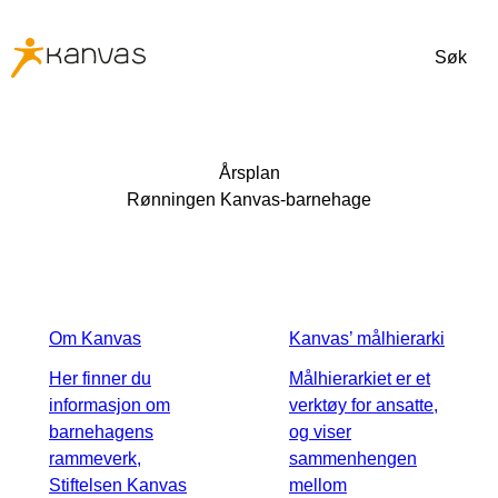
Søk
Årsplan
Rønningen Kanvas-barnehage
Om Kanvas
Kanvas’ målhierarki
Her finner du
Målhierarkiet er et
informasjon om
verktøy for ansatte,
barnehagens
og viser
rammeverk,
sammenhengen
Stiftelsen Kanvas
mellom