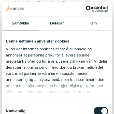
barn blir modige, selvstendige og ansvarlige
samfunnsdeltagere.
Barnehagen skal støtte barns evne til å tenke kritisk
og verdsette ulikheter.
Samtykke
Detaljer
Om
I Rønningen er vi opptatt av barns lek og grovmotoriske
utvikling. Vi er heldige som har en utelekeplass som gir
Denne nettsiden anvender cookies
barn disse utfordingene. Hos oss skal barna få klatre,
Vi bruker informasjonskapsler for å gi innhold og
løpe, hoppe, sykle og gå i ulendt terreng. De skal få
annonser et personlig preg, for å levere sosiale
besøke skogen og andre lekeplasser, og de skal øve på å
mediefunksjoner og for å analysere trafikken vår. Vi deler
gå på tur-rekke, med egen sekk.
dessuten informasjon om hvordan du bruker nettstedet
Vi vil gi barn utfordringer etter alder og modenhet. For å få
vårt, med partnerne våre innen sosiale medier,
til dette, deler vi barna inn i mindre lekegrupper og
annonsering og analysearbeid, som kan kombinere den
klubber, der de gis ekstra utfordinger og lek. Slik vil barna
med annen informasjon du har gjort tilgjengelig for dem,
alltid kunne strekke seg, og mestre nye ferdigheter.
eller som de har samlet inn gjennom din bruk av
tjenestene deres.
Kanvas’ pedagogiske delmål
Samtykkevalg
Nødvendig