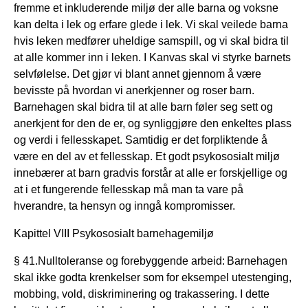
fremme et inkluderende miljø der alle barna og voksne
kan delta i lek og erfare glede i lek. Vi skal veilede barna
hvis leken medfører uheldige samspill, og vi skal bidra til
at alle kommer inn i leken. I Kanvas skal vi styrke barnets
selvfølelse. Det gjør vi blant annet gjennom å være
bevisste på hvordan vi anerkjenner og roser barn.
Barnehagen skal bidra til at alle barn føler seg sett og
anerkjent for den de er, og synliggjøre den enkeltes plass
og verdi i fellesskapet. Samtidig er det forpliktende å
være en del av et fellesskap. Et godt psykososialt miljø
innebærer at barn gradvis forstår at alle er forskjellige og
at i et fungerende fellesskap må man ta vare på
hverandre, ta hensyn og inngå kompromisser.
Kapittel VIII Psykososialt barnehagemiljø
§ 41.Nulltoleranse og forebyggende arbeid: Barnehagen
skal ikke godta krenkelser som for eksempel utestenging,
mobbing, vold, diskriminering og trakassering. I dette