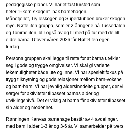
pedagogiske planer. Vi har et fast tursted som
heter "Ekorn-skogen" bak barnehagen.
Månefjellet, Trylleskogen og Superklubben bruker skogen
mye. Nøtteliten-gruppa, som er 2-åringene på Tussedalen
og Tommeliten, blir også av og til med på tur med de litt
eldre barna. Utover våren 2026 får Nøtteliten egen
turdag.
Personalgruppen skal legge til rette for at barna utvikler
seg i gode og trygge omgivelser. Vi skal gi varierte
lekemuligheter både ute og inne. Vi har spesielt fokus på
trygg tilknytning og gode relasjoner mellom barn-voksne
og barn-barn. Vi har jevnlig aldersinndelte grupper, der vi
sørger for aktiviteter tilpasset barnas alder og
utviklingsnivå. Det er viktig at barna får aktiviteter tilpasset
sin alder og modenhet.
Rønningen Kanvas barnehage består av 4 avdelinger,
med barn i alder 1-3 år og 3-6 år. Vi samarbeider på tvers