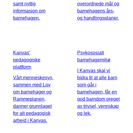
samt nyttig
overordnede mål og
informasjon om
barnehagens års-
barnehagen.
og handlingsplaner.
Kanvas’
Psykososialt
pedagogiske
barnehagemiljø
plattform
I Kanvas skal vi
Vårt menneskesyn,
bidra til at alle barn
sammen med Lov
som går i
om barnehager og
barnehagen, får en
Rammeplanen,
god barndom preget
danner grunnlaget
av trivsel, vennskap
for alt pedagogisk
og lek.
arbeid i Kanvas.