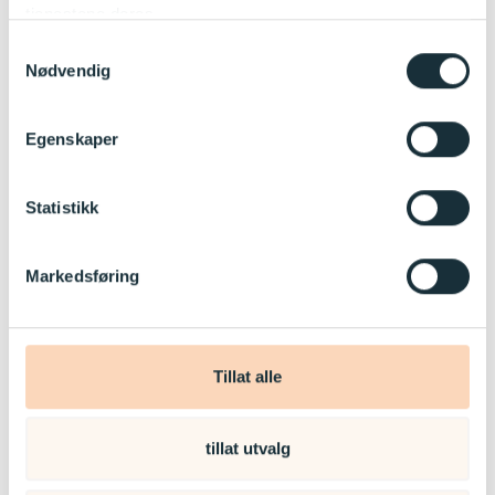
tjenestene deres.
Samtykkevalg
Nødvendig
Egenskaper
Statistikk
Markedsføring
Tillat alle
Peder Holm
tillat utvalg
Pedagogisk leder