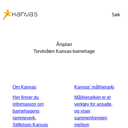
Søk
Årsplan
Torvbråten Kanvas-barnehage
Om Kanvas
Kanvas’ målhierarki
Her finner du
Målhierarkiet er et
informasjon om
verktøy for ansatte,
barnehagens
og viser
rammeverk,
sammenhengen
Stiftelsen Kanvas
mellom