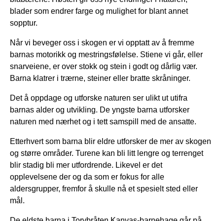
blader som endrer farge og mulighet for blant annet
sopptur.
Når vi beveger oss i skogen er vi opptatt av å fremme
barnas motorikk og mestringsfølelse. Stiene vi går, eller
snarveiene, er over stokk og stein i godt og dårlig vær.
Barna klatrer i trærne, steiner eller bratte skråninger.
Det å oppdage og utforske naturen ser ulikt ut utifra
barnas alder og utvikling. De yngste barna utforsker
naturen med nærhet og i tett samspill med de ansatte.
Etterhvert som barna blir eldre utforsker de mer av skogen
og større områder. Turene kan bli litt lengre og terrenget
blir stadig bli mer utfordrende. Likevel er det
opplevelsene der og da som er fokus for alle
aldersgrupper, fremfor å skulle nå et spesielt sted eller
mål.
De eldste barna i Torvbråten Kanvas-barnehage går på