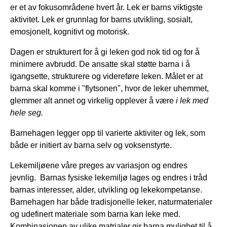
er et av fokusområdene hvert år. Lek er barns viktigste
aktivitet. Lek er grunnlag for barns utvikling, sosialt,
emosjonelt, kognitivt og motorisk.
Dagen er strukturert for å gi leken god nok tid og for å
minimere avbrudd. De ansatte skal støtte barna i å
igangsette, strukturere og videreføre leken. Målet er at
barna skal komme i "flytsonen", hvor de leker uhemmet,
glemmer alt annet og virkelig opplever å være
i lek med
hele seg.
Barnehagen legger opp til varierte aktiviter og lek, som
både er initiert av barna selv og voksenstyrte.
Lekemiljøene våre preges av variasjon og endres
jevnlig. Barnas fysiske lekemiljø lages og endres i tråd
barnas interesser, alder, utvikling og lekekompetanse.
Barnehagen har både tradisjonelle leker, naturmaterialer
og udefinert materiale som barna kan leke med.
Kombinasjonen av ulike matrialer gir barna mulighet til å