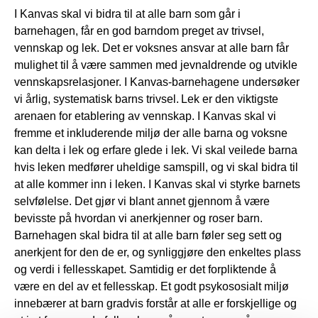
I Kanvas skal vi bidra til at alle barn som går i
barnehagen, får en god barndom preget av trivsel,
vennskap og lek. Det er voksnes ansvar at alle barn får
mulighet til å være sammen med jevnaldrende og utvikle
vennskapsrelasjoner. I Kanvas-barnehagene undersøker
vi årlig, systematisk barns trivsel. Lek er den viktigste
arenaen for etablering av vennskap. I Kanvas skal vi
fremme et inkluderende miljø der alle barna og voksne
kan delta i lek og erfare glede i lek. Vi skal veilede barna
hvis leken medfører uheldige samspill, og vi skal bidra til
at alle kommer inn i leken. I Kanvas skal vi styrke barnets
selvfølelse. Det gjør vi blant annet gjennom å være
bevisste på hvordan vi anerkjenner og roser barn.
Barnehagen skal bidra til at alle barn føler seg sett og
anerkjent for den de er, og synliggjøre den enkeltes plass
og verdi i fellesskapet. Samtidig er det forpliktende å
være en del av et fellesskap. Et godt psykososialt miljø
innebærer at barn gradvis forstår at alle er forskjellige og