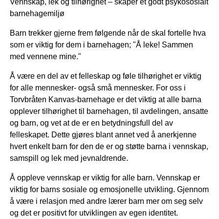
Vennskap, lek og tilhørighet – skaper et godt psykososialt
barnehagemiljø
Barn trekker gjerne frem følgende når de skal fortelle hva
som er viktig for dem i barnehagen; "Å leke! Sammen
med vennene mine."
Å være en del av et felleskap og føle tilhørighet er viktig
for alle mennesker- også små mennesker. For oss i
Torvbråten Kanvas-barnehage er det viktig at alle barna
opplever tilhørighet til barnehagen, til avdelingen, ansatte
og barn, og vet at de er en betydningsfull del av
felleskapet. Dette gjøres blant annet ved å anerkjenne
hvert enkelt barn for den de er og støtte barna i vennskap,
samspill og lek med jevnaldrende.
Å oppleve vennskap er viktig for alle barn. Vennskap er
viktig for barns sosiale og emosjonelle utvikling. Gjennom
å være i relasjon med andre lærer barn mer om seg selv
og det er positivt for utviklingen av egen identitet.