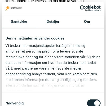
at i et fungerende fellesskap må man ta vare på
hverandre, ta hensyn og inngå kompromisser.
Kapittel VIII Psykososialt barnehagemiljø
Samtykke
Detaljer
Om
§ 41.Nulltoleranse og forebyggende arbeid: Barnehagen
skal ikke godta krenkelser som for eksempel utestenging,
mobbing, vold, diskriminering og trakassering. I dette
Denne nettsiden anvender cookies
kapittelet finner vi bestemmelser som skal sikre at alle
Vi bruker informasjonskapsler for å gi innhold og
barn har et godt og trygt psykososialt barnehagemiljø.
annonser et personlig preg, for å levere sosiale
Barnehagen skal arbeide kontinuerlig for å fremme
mediefunksjoner og for å analysere trafikken vår. Vi deler
helsen, trivselen, leken og læringen til barna.
dessuten informasjon om hvordan du bruker nettstedet
vårt, med partnerne våre innen sosiale medier,
§ 42. Aktivitetsplikten
annonsering og analysearbeid, som kan kombinere den
Formålet med aktivitetsplikten er å bidra til at alle
med annen informasjon du har gjort tilgjengelig for dem,
barnehagebarn opplever at barnehagen er et sted der det
eller som de har samlet inn gjennom din bruk av
er trygt og godt å være, og et miljø der de opplever
tjenestene deres.
tilhørighet, mestring og trivsel. Ved mistanke om eller
kjennskap til at et barn ikke har et trygt og godt
Samtykkevalg
Nødvendig
barnehagemiljø, skal barnehagen snarest undersøke