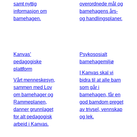
samt nyttig
overordnede mål og
informasjon om
barnehagens års-
barnehagen.
og handlingsplaner.
Kanvas’
Psykososialt
pedagogiske
barnehagemiljø
plattform
I Kanvas skal vi
Vårt menneskesyn,
bidra til at alle barn
sammen med Lov
som går i
om barnehager og
barnehagen, får en
Rammeplanen,
god barndom preget
danner grunnlaget
av trivsel, vennskap
for alt pedagogisk
og lek.
arbeid i Kanvas.