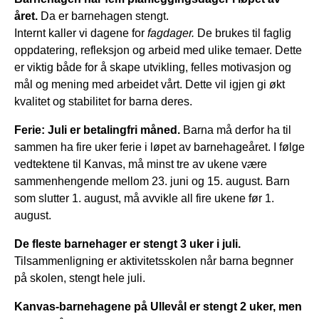
året.
Da er barnehagen stengt.
Internt kaller vi dagene for
fagdager.
De brukes til faglig
oppdatering, refleksjon og arbeid med ulike temaer. Dette
er viktig både for å skape utvikling, felles motivasjon og
mål og mening med arbeidet vårt. Dette vil igjen gi økt
kvalitet og stabilitet for barna deres.
Ferie:
Juli er betalingfri måned.
Barna må derfor ha til
sammen ha fire uker ferie i løpet av barnehageåret. I følge
vedtektene til Kanvas, må minst tre av ukene være
sammenhengende mellom 23. juni og 15. august. Barn
som slutter 1. august, må avvikle all fire ukene før 1.
august.
De fleste barnehager er stengt 3 uker i juli.
Tilsammenligning er aktivitetsskolen når barna begnner
på skolen, stengt hele juli.
Kanvas-barnehagene på Ullevål er stengt 2 uker, men