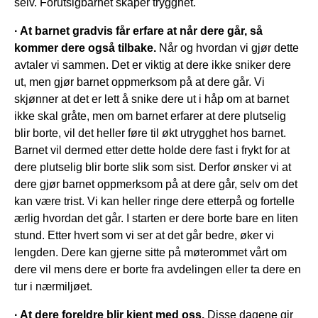
selv. Forutsigbarhet skaper trygghet.
· At barnet gradvis får erfare at når dere går, så
kommer dere også tilbake.
Når og hvordan vi gjør dette
avtaler vi sammen. Det er viktig at dere ikke sniker dere
ut, men gjør barnet oppmerksom på at dere går. Vi
skjønner at det er lett å snike dere ut i håp om at barnet
ikke skal gråte, men om barnet erfarer at dere plutselig
blir borte, vil det heller føre til økt utrygghet hos barnet.
Barnet vil dermed etter dette holde dere fast i frykt for at
dere plutselig blir borte slik som sist. Derfor ønsker vi at
dere gjør barnet oppmerksom på at dere går, selv om det
kan være trist. Vi kan heller ringe dere etterpå og fortelle
ærlig hvordan det går. I starten er dere borte bare en liten
stund. Etter hvert som vi ser at det går bedre, øker vi
lengden. Dere kan gjerne sitte på møterommet vårt om
dere vil mens dere er borte fra avdelingen eller ta dere en
tur i nærmiljøet.
· At dere foreldre blir kjent med oss.
Disse dagene gir