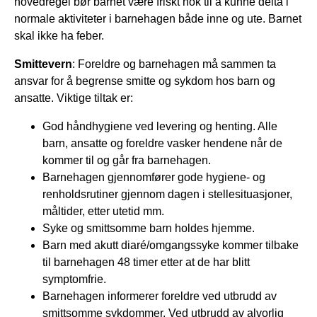
hovedregel bør barnet være friskt nok til å kunne delta i
normale aktiviteter i barnehagen både inne og ute. Barnet
skal ikke ha feber.
Smittevern
: Foreldre og barnehagen må sammen ta
ansvar for å begrense smitte og sykdom hos barn og
ansatte. Viktige tiltak er:
God håndhygiene ved levering og henting. Alle
barn, ansatte og foreldre vasker hendene når de
kommer til og går fra barnehagen.
Barnehagen gjennomfører gode hygiene- og
renholdsrutiner gjennom dagen i stellesituasjoner,
måltider, etter utetid mm.
Syke og smittsomme barn holdes hjemme.
Barn med akutt diaré/omgangssyke kommer tilbake
til barnehagen 48 timer etter at de har blitt
symptomfrie.
Barnehagen informerer foreldre ved utbrudd av
smittsomme sykdommer. Ved utbrudd av alvorlig