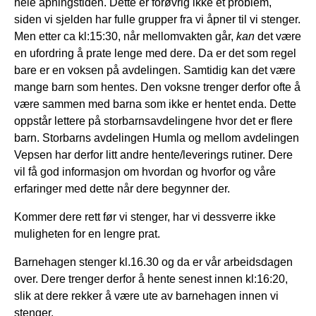
hele åpningstiden. Dette er forøvrig ikke et problem,
siden vi sjelden har fulle grupper fra vi åpner til vi stenger.
Men etter ca kl:15:30, når mellomvakten går,
kan
det være
en ufordring å prate lenge med dere. Da er det som regel
bare er en voksen på avdelingen. Samtidig kan det være
mange barn som hentes. Den voksne trenger derfor ofte å
være sammen med barna som ikke er hentet enda. Dette
oppstår lettere på storbarnsavdelingene hvor det er flere
barn. Storbarns avdelingen Humla og mellom avdelingen
Vepsen har derfor litt andre hente/leverings rutiner. Dere
vil få god informasjon om hvordan og hvorfor og våre
erfaringer med dette når dere begynner der.
Kommer dere rett før vi stenger, har vi dessverre ikke
muligheten for en lengre prat.
Barnehagen stenger kl.16.30 og da er vår arbeidsdagen
over. Dere trenger derfor å hente senest innen kl:16:20,
slik at dere rekker å være ute av barnehagen innen vi
stenger.