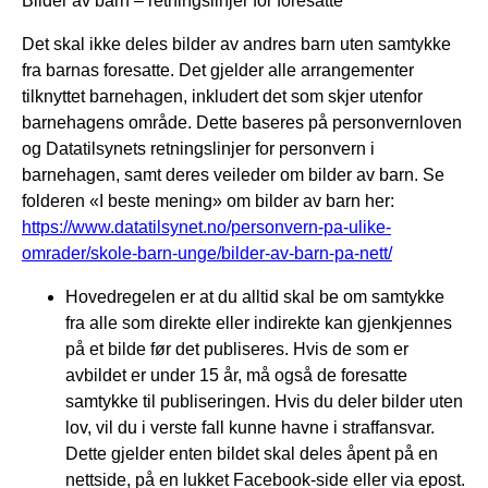
Bilder av barn – retningslinjer for foresatte
Det skal ikke deles bilder av andres barn uten samtykke
fra barnas foresatte. Det gjelder alle arrangementer
tilknyttet barnehagen, inkludert det som skjer utenfor
barnehagens område. Dette baseres på personvernloven
og Datatilsynets retningslinjer for personvern i
barnehagen, samt deres veileder om bilder av barn. Se
folderen «I beste mening» om bilder av barn her:
https://www.datatilsynet.no/personvern-pa-ulike-
omrader/skole-barn-unge/bilder-av-barn-pa-nett/
Hovedregelen er at du alltid skal be om samtykke
fra alle som direkte eller indirekte kan gjenkjennes
på et bilde før det publiseres. Hvis de som er
avbildet er under 15 år, må også de foresatte
samtykke til publiseringen. Hvis du deler bilder uten
lov, vil du i verste fall kunne havne i straffansvar.
Dette gjelder enten bildet skal deles åpent på en
nettside, på en lukket Facebook-side eller via epost.