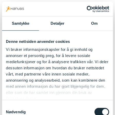
Les mer om mat og måltider i Kanvas-barnehagene
her:
Sunn mat i barnehagen – Kanvas
Samtykke
Detaljer
Om
Jutul har egen kjøkkenassistent fra Secilia som lager
varm lunsj fire dager i uken,
med alt fra kylling, fisk,
Denne nettsiden anvender cookies
pasta, bulgur, ris, poteter og grønnsaker, som løk,
Vi bruker informasjonskapsler for å gi innhold og
purreløk, fennikel, gresskarr, brokkoli, blomkål, hvitløk,
annonser et personlig preg, for å levere sosiale
paprika, sopp mm. Annenhver fredag lager han
mediefunksjoner og for å analysere trafikken vår. Vi deler
hemmelaget pizza med kaldhevet bunn, tomatsaus av
dessuten informasjon om hvordan du bruker nettstedet
hermetiserte tomater, gulrot, purreløk, løk, fennikel,
vårt, med partnerne våre innen sosiale medier,
oregano og mozzarella. Barna elsker den.
annonsering og analysearbeid, som kan kombinere den
Hver tirsdag serverer vi ferskt brød fra bakeren
med
med annen informasjon du har gjort tilgjengelig for dem,
diverse pålegg til lunsj.
eller som de har samlet inn gjennom din bruk av
tjenestene deres.
Frokost og ettermiddagsmat tar dere med hjemmefra.
Samtykkevalg
I tilleg til et varmt måltid om dagen, fire dager i uken,
Nødvendig
får barna melk og oppskåret frukt til