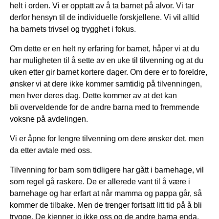
helt i orden. Vi er opptatt av å ta barnet på alvor. Vi tar
derfor hensyn til de individuelle forskjellene. Vi vil alltid
ha barnets trivsel og trygghet i fokus.
Om dette er en helt ny erfaring for barnet, håper vi at du
har muligheten til å sette av en uke til tilvenning og at du
uken etter gir barnet kortere dager. Om dere er to foreldre,
ønsker vi at dere ikke kommer samtidig på tilvenningen,
men hver deres dag. Dette kommer av at det kan
bli overveldende for de andre barna med to fremmende
voksne på avdelingen.
Vi er åpne for lengre tilvenning om dere ønsker det, men
da etter avtale med oss.
Tilvenning for barn som tidligere har gått i barnehage, vil
som regel gå raskere. De er allerede vant til å være i
barnehage og har erfart at når mamma og pappa går, så
kommer de tilbake. Men de trenger fortsatt litt tid på å bli
trygge. De kjenner jo ikke oss og de andre barna enda.