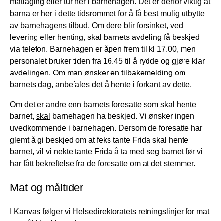
matlaging eller tur her i barnehagen. Det er derfor viktig at
barna er her i dette tidsrommet for å få best mulig utbytte
av barnehagens tilbud. Om dere blir forsinket, ved
levering eller henting, skal barnets avdeling få beskjed
via telefon. Barnehagen er åpen frem til kl 17.00, men
personalet bruker tiden fra 16.45 til å rydde og gjøre klar
avdelingen. Om man ønsker en tilbakemelding om
barnets dag, anbefales det å hente i forkant av dette.
Om det er andre enn barnets foresatte som skal hente
barnet,
skal
barnehagen ha beskjed. Vi ønsker ingen
uvedkommende i barnehagen. Dersom de foresatte har
glemt å gi beskjed om at feks tante Frida skal hente
barnet, vil vi nekte tante Frida å ta med seg barnet før vi
har fått bekreftelse fra de foresatte om at det stemmer.
Mat og måltider
I Kanvas følger vi Helsedirektoratets retningslinjer for mat