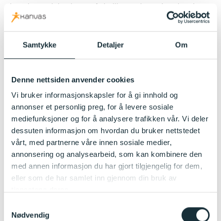
i nærheten; lekeplasser, fotballbaner, langs Lysakerelven
og mange muligheter for å komme oss ut i skog og mark.
Her er det rom for undring, utforskning, gode samtaler,
motoriske utfordinger og mye mer.
Samtykke
Detaljer
Om
Målet med turene vil variere ut ifra periodeplaner og
fagområder vi arbeider med, med hovedmålet er å gi
Denne nettsiden anvender cookies
barna gode erfaringer og opplevelser på tur.
Vi bruker informasjonskapsler for å gi innhold og
annonser et personlig preg, for å levere sosiale
Bursdagsfeiring
mediefunksjoner og for å analysere trafikken vår. Vi deler
dessuten informasjon om hvordan du bruker nettstedet
Retningslinjer for utdeling av bursdagsinvitasjoner
i
vårt, med partnerne våre innen sosiale medier,
barnehagen
annonsering og analysearbeid, som kan kombinere den
med annen informasjon du har gjort tilgjengelig for dem,
eller som de har samlet inn gjennom din bruk av
Invitasjoner kan sendes ut til:
tjenestene deres.
(noen eksempler på naturlige grupper)
Samtykkevalg
Nødvendig