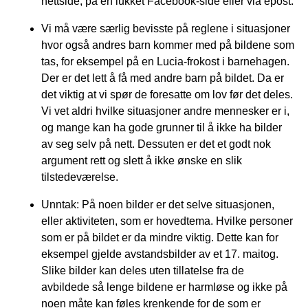
nettside, på en lukket Facebook-side eller via epost.
Vi må være særlig bevisste på reglene i situasjoner
hvor også andres barn kommer med på bildene som
tas, for eksempel på en Lucia-frokost i barnehagen.
Der er det lett å få med andre barn på bildet. Da er
det viktig at vi spør de foresatte om lov før det deles.
Vi vet aldri hvilke situasjoner andre mennesker er i,
og mange kan ha gode grunner til å ikke ha bilder
av seg selv på nett. Dessuten er det et godt nok
argument rett og slett å ikke ønske en slik
tilstedeværelse.
Unntak: På noen bilder er det selve situasjonen,
eller aktiviteten, som er hovedtema. Hvilke personer
som er på bildet er da mindre viktig. Dette kan for
eksempel gjelde avstandsbilder av et 17. maitog.
Slike bilder kan deles uten tillatelse fra de
avbildede så lenge bildene er harmløse og ikke på
noen måte kan føles krenkende for de som er