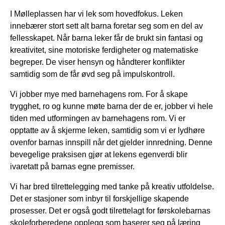
I Mølleplassen har vi lek som hovedfokus. Leken
innebærer stort sett alt barna foretar seg som en del av
fellesskapet. Når barna leker får de brukt sin fantasi og
kreativitet, sine motoriske ferdigheter og matematiske
begreper. De viser hensyn og håndterer konflikter
samtidig som de får øvd seg på impulskontroll.
Vi jobber mye med barnehagens rom. For å skape
trygghet, ro og kunne møte barna der de er, jobber vi hele
tiden med utformingen av barnehagens rom. Vi er
opptatte av å skjerme leken, samtidig som vi er lydhøre
ovenfor barnas innspill når det gjelder innredning. Denne
bevegelige praksisen gjør at lekens egenverdi blir
ivaretatt på barnas egne premisser.
Vi har bred tilrettelegging med tanke på kreativ utfoldelse.
Det er stasjoner som inbyr til forskjellige skapende
prosesser. Det er også godt tilrettelagt for førskolebarnas
skoleforberedene opplegg som baserer seg på læring