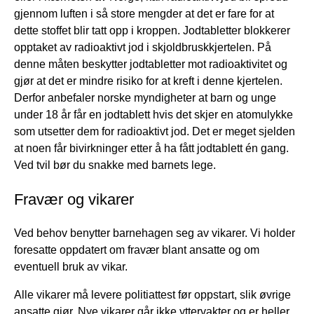
gjennom luften i så store mengder at det er fare for at
dette stoffet blir tatt opp i kroppen. Jodtabletter blokkerer
opptaket av radioaktivt jod i skjoldbruskkjertelen. På
denne måten beskytter jodtabletter mot radioaktivitet og
gjør at det er mindre risiko for at kreft i denne kjertelen.
Derfor anbefaler norske myndigheter at barn og unge
under 18 år får en jodtablett hvis det skjer en atomulykke
som utsetter dem for radioaktivt jod. Det er meget sjelden
at noen får bivirkninger etter å ha fått jodtablett én gang.
Ved tvil bør du snakke med barnets lege.
Fravær og vikarer
Ved behov benytter barnehagen seg av vikarer. Vi holder
foresatte oppdatert om fravær blant ansatte og om
eventuell bruk av vikar.
Alle vikarer må levere politiattest før oppstart, slik øvrige
ansatte gjør.
Nye
vikarer går ikke yttervakter og er heller