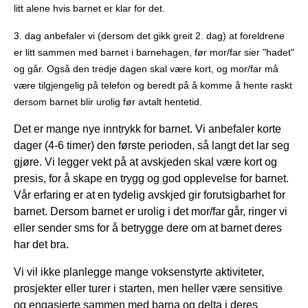
litt alene hvis barnet er klar for det.
3. dag anbefaler vi (dersom det gikk greit 2. dag) at foreldrene
er litt sammen med barnet i barnehagen, før mor/far sier "hadet"
og går. Også den tredje dagen skal være kort, og mor/far må
være tilgjengelig på telefon og beredt på å komme å hente raskt
dersom barnet blir urolig før avtalt hentetid.
Det er mange nye inntrykk for barnet. Vi anbefaler korte
dager (4-6 timer) den første perioden, så langt det lar seg
gjøre. Vi legger vekt på at avskjeden skal være kort og
presis, for å skape en trygg og god opplevelse for barnet.
Vår erfaring er at en tydelig avskjed gir forutsigbarhet for
barnet. Dersom barnet er urolig i det mor/far går, ringer vi
eller sender sms for å betrygge dere om at barnet deres
har det bra.
Vi vil ikke planlegge mange voksenstyrte aktiviteter,
prosjekter eller turer i starten, men heller være sensitive
og engasjerte sammen med barna og delta i deres