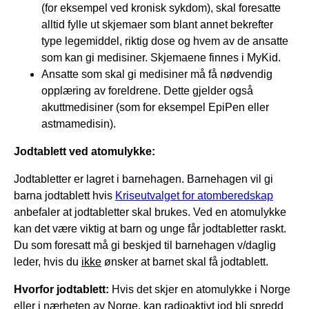
(for eksempel ved kronisk sykdom), skal foresatte
alltid fylle ut skjemaer som blant annet bekrefter
type legemiddel, riktig dose og hvem av de ansatte
som kan gi medisiner. Skjemaene finnes i MyKid.
Ansatte som skal gi medisiner må få nødvendig
opplæring av foreldrene. Dette gjelder også
akuttmedisiner (som for eksempel EpiPen eller
astmamedisin).
Jodtablett ved atomulykke:
Jodtabletter er lagret i barnehagen. Barnehagen vil gi
barna jodtablett hvis
Kriseutvalget for atomberedskap
anbefaler at jodtabletter skal brukes. Ved en atomulykke
kan det være viktig at barn og unge får jodtabletter raskt.
Du som foresatt må gi beskjed til barnehagen v/daglig
leder, hvis du
ikke
ønsker at barnet skal få jodtablett.
Hvorfor jodtablett:
Hvis det skjer en atomulykke i Norge
eller i nærheten av Norge, kan radioaktivt jod bli spredd