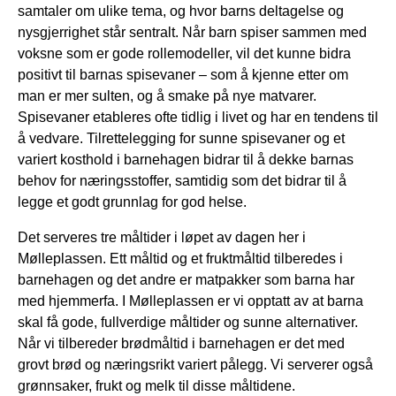
samtaler om ulike tema, og hvor barns deltagelse og
nysgjerrighet står sentralt. Når barn spiser sammen med
voksne som er gode rollemodeller, vil det kunne bidra
positivt til barnas spisevaner – som å kjenne etter om
man er mer sulten, og å smake på nye matvarer.
Spisevaner etableres ofte tidlig i livet og har en tendens til
å vedvare. Tilrettelegging for sunne spisevaner og et
variert kosthold i barnehagen bidrar til å dekke barnas
behov for næringsstoffer, samtidig som det bidrar til å
legge et godt grunnlag for god helse.
Det serveres tre måltider i løpet av dagen her i
Mølleplassen. Ett måltid og et fruktmåltid tilberedes i
barnehagen og det andre er matpakker som barna har
med hjemmerfa. I Mølleplassen er vi opptatt av at barna
skal få gode, fullverdige måltider og sunne alternativer.
Når vi tilbereder brødmåltid i barnehagen er det med
grovt brød og næringsrikt variert pålegg. Vi serverer også
grønnsaker, frukt og melk
til disse måltidene.