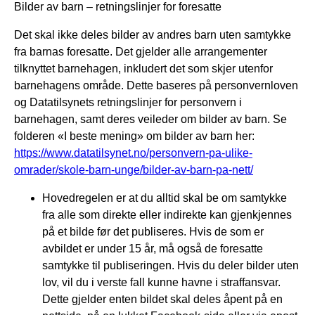
Bilder av barn – retningslinjer for foresatte
Det skal ikke deles bilder av andres barn uten samtykke
fra barnas foresatte. Det gjelder alle arrangementer
tilknyttet barnehagen, inkludert det som skjer utenfor
barnehagens område. Dette baseres på personvernloven
og Datatilsynets retningslinjer for personvern i
barnehagen, samt deres veileder om bilder av barn. Se
folderen «I beste mening» om bilder av barn her:
https://www.datatilsynet.no/personvern-pa-ulike-
omrader/skole-barn-unge/bilder-av-barn-pa-nett/
Hovedregelen er at du alltid skal be om samtykke
fra alle som direkte eller indirekte kan gjenkjennes
på et bilde før det publiseres. Hvis de som er
avbildet er under 15 år, må også de foresatte
samtykke til publiseringen. Hvis du deler bilder uten
lov, vil du i verste fall kunne havne i straffansvar.
Dette gjelder enten bildet skal deles åpent på en