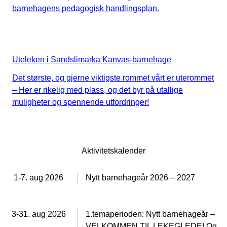
barnehagens pedagogisk handlingsplan.
Uteleken i Sandslimarka Kanvas-barnehage
Det største, og gjerne viktigste rommet vårt er uterommet
– Her er rikelig med plass, og det byr på utallige
muligheter og spennende utfordringer!
Aktivitetskalender
1-7. aug 2026
Nytt barnehageår 2026 – 2027
3-31. aug 2026
1.temaperioden: Nytt barnehageår –
VELKOMMEN TIL LEKEGLEDE! Og,