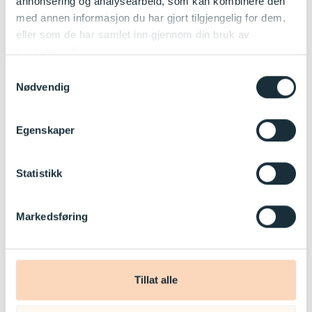
annonsering og analysearbeid, som kan kombinere den
med annen informasjon du har gjort tilgjengelig for dem,
eller som de har samlet inn gjennom din bruk av
tjenestene deres.
Samtykkevalg
Nødvendig
Egenskaper
Statistikk
Anna La-Royce Mårtensson
Markedsføring
Pedagogisk leder
Les mer
Tillat alle