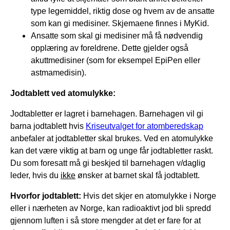
type legemiddel, riktig dose og hvem av de ansatte
som kan gi medisiner. Skjemaene finnes i MyKid.
Ansatte som skal gi medisiner må få nødvendig
opplæring av foreldrene. Dette gjelder også
akuttmedisiner (som for eksempel EpiPen eller
astmamedisin).
Jodtablett ved atomulykke:
Jodtabletter er lagret i barnehagen. Barnehagen vil gi
barna jodtablett hvis
Kriseutvalget for atomberedskap
anbefaler at jodtabletter skal brukes. Ved en atomulykke
kan det være viktig at barn og unge får jodtabletter raskt.
Du som foresatt må gi beskjed til barnehagen v/daglig
leder, hvis du
ikke
ønsker at barnet skal få jodtablett.
Hvorfor jodtablett:
Hvis det skjer en atomulykke i Norge
eller i nærheten av Norge, kan radioaktivt jod bli spredd
gjennom luften i så store mengder at det er fare for at