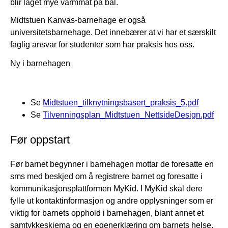
blir laget mye varmmat på bål.
Midtstuen Kanvas-barnehage er også
universitetsbarnehage. Det innebærer at vi har et særskilt
faglig ansvar for studenter som har praksis hos oss.
Ny i barnehagen
Se
Midtstuen_tilknytningsbasert_praksis_5.pdf
Se
Tilvenningsplan_Midtstuen_NettsideDesign.pdf
Før oppstart
Før barnet begynner i barnehagen mottar de foresatte en
sms med beskjed om å registrere barnet og foresatte i
kommunikasjonsplattformen MyKid. I MyKid skal dere
fylle ut kontaktinformasjon og andre opplysninger som er
viktig for barnets opphold i barnehagen, blant annet et
samtykkeskjema og en egenerklæring om barnets helse.