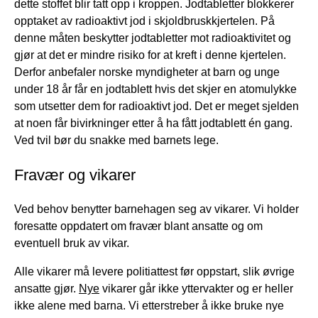
dette stoffet blir tatt opp i kroppen. Jodtabletter blokkerer
opptaket av radioaktivt jod i skjoldbruskkjertelen. På
denne måten beskytter jodtabletter mot radioaktivitet og
gjør at det er mindre risiko for at kreft i denne kjertelen.
Derfor anbefaler norske myndigheter at barn og unge
under 18 år får en jodtablett hvis det skjer en atomulykke
som utsetter dem for radioaktivt jod. Det er meget sjelden
at noen får bivirkninger etter å ha fått jodtablett én gang.
Ved tvil bør du snakke med barnets lege.
Fravær og vikarer
Ved behov benytter barnehagen seg av vikarer. Vi holder
foresatte oppdatert om fravær blant ansatte og om
eventuell bruk av vikar.
Alle vikarer må levere politiattest før oppstart, slik øvrige
ansatte gjør.
Nye
vikarer går ikke yttervakter og er heller
ikke alene med barna. Vi etterstreber å ikke bruke nye