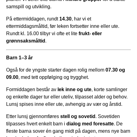
samspill og utvikling.
På ettermiddagen, rundt
14.30
, har vi et
ettermiddagsmåltid, før leken fortsetter inne eller ute.
Rundt kl. 16.00 tilbyr vi ofte et lite
frukt‑ eller
grønnsaksmåltid
.
Barn 1–3 år
Også for de yngste starter dagen rolig mellom
07.30 og
09.00
, med tett oppfølging og trygghet.
Formiddagen består av
lek inne og ute
, korte samlinger
og enkelte dager tur eller uteliv, tilpasset alder og behov.
Lunsj spises inne eller ute, avhengig av vær og årstid.
Etter lunsj gjennomføres
stell og sovetid
. Sovetiden
tilpasses hvert enkelt barn i
dialog med foresatte
. De
fleste barna sover én gang midt på dagen, mens nye barn