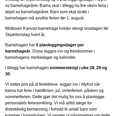
av barnehageåret. Barna skal i tillegg ha fire ukers ferie i
løpet av barnehageåret. Barn som skal slutte i
barnehagen må avvikle ferien før 1. august.
Midtsuen Kanvas-barnehage holder stengt onsdagen før
Skjærtorsdag hvert år.
Barnehagen har
5 planleggingsdager per
barnehageår
. Disse legges inn og fremkommer i
barnehagens merkedager og kalender.
I tillegg har barnehagen
sommerstengt i uke 28, 29 og
30
.
Vi setter pris på at foreldrene legger inn i MyKid når
barna har ferie i høstferien, jul, vinterferien, påsken og
sommerferien. Dette gjør det mulig for oss å planlegge
personalets ferieavvikling. Vi må alltid sørge for
tilstrekkelig bemanning i forhold til antall barn som
kommer i barnehagen. Vi sender ut påminnelser om dette