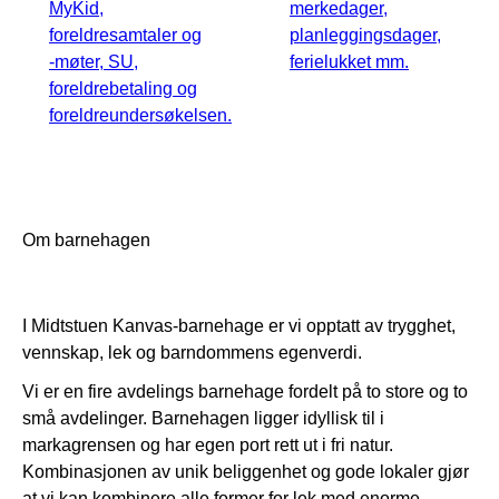
MyKid,
merkedager,
foreldresamtaler og
planleggingsdager,
-møter, SU,
ferielukket mm.
foreldrebetaling og
foreldreundersøkelsen.
Om barnehagen
I Midtstuen Kanvas-barnehage er vi opptatt av trygghet,
vennskap, lek og barndommens egenverdi.
Vi er en fire avdelings barnehage fordelt på to store og to
små avdelinger. Barnehagen ligger idyllisk til i
markagrensen og har egen port rett ut i fri natur.
Kombinasjonen av unik beliggenhet og gode lokaler gjør
at vi kan kombinere alle former for lek med enorme