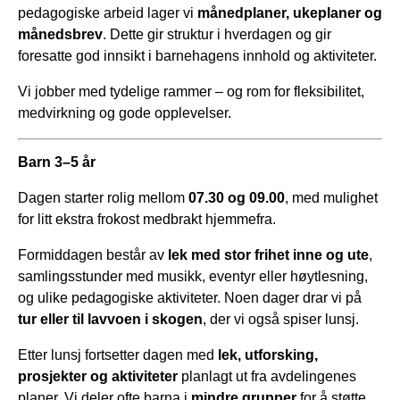
pedagogiske arbeid lager vi
månedplaner, ukeplaner og
månedsbrev
. Dette gir struktur i hverdagen og gir
foresatte god innsikt i barnehagens innhold og aktiviteter.
Vi jobber med tydelige rammer – og rom for fleksibilitet,
medvirkning og gode opplevelser.
Barn 3–5 år
Dagen starter rolig mellom
07.30 og 09.00
, med mulighet
for litt ekstra frokost medbrakt hjemmefra.
Formiddagen består av
lek med stor frihet inne og ute
,
samlingsstunder med musikk, eventyr eller høytlesning,
og ulike pedagogiske aktiviteter. Noen dager drar vi på
tur eller til lavvoen i skogen
, der vi også spiser lunsj.
Etter lunsj fortsetter dagen med
lek, utforsking,
prosjekter og aktiviteter
planlagt ut fra avdelingenes
planer. Vi deler ofte barna i
mindre grupper
for å støtte