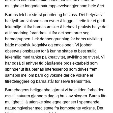
muligheter for gode naturopplevelser gjennom hele året.
Barnas lek har størst prioritering hos oss. Det betyr at vi
har lydhøre voksne som evner å legge til rette for et godt
lekemiljø ut ifra barnas ønsker å behov. I praksis betyr det
at innredning forandres ut ifra det som rører seg i
barnegruppen. Lek danner grunnlag for barns utvikling
både motorisk, kognitivt og emosjonelt. Vi jobber
observasjonsbasert for å kunne skape et best mulig
lekemiljø med tanke på kreativitet, utvikling og trivsel. Vi
har også til enhver tid pågående prosjektarbeid som
springer ut ifra barnas interesser og som drives frem i
samspill mellom barn og voksne der de voksne er
tilretteleggere og barna står for selve fremdriften.
Barnehagens beliggenhet gjør at vi hele tiden forholder
oss til naturen gjennom daglig bruk av skogen. Barna får
mulighet til å utforske sine egne grenser i spennende
naturomgivelser med støtte fra kompetente voksne. Det