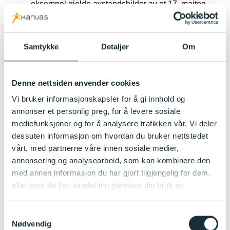
eksempel gjelde avstandsbilder av et 17. maitog.
Slike bilder kan deles uten tillatelse fra de
avbildede så lenge bildene er harmløse og ikke på
noen måte kan føles krenkende for de som er
Samtykke
Detaljer
Om
avbildet. Ha likevel som hovedregel alltid å spørre
alle på bildet før det deles for ikke å trå feil. Det er
dessuten en høflig gest å spørre dem det gjelder før
Denne nettsiden anvender cookies
bildet i det hele tatt tas, så langt det lar seg gjøre.
Vi bruker informasjonskapsler for å gi innhold og
annonser et personlig preg, for å levere sosiale
mediefunksjoner og for å analysere trafikken vår. Vi deler
Sikkerhet/HMS
dessuten informasjon om hvordan du bruker nettstedet
vårt, med partnerne våre innen sosiale medier,
Sikkerhet i barnehagen
annonsering og analysearbeid, som kan kombinere den
med annen informasjon du har gjort tilgjengelig for dem,
eller som de har samlet inn gjennom din bruk av
Barnehagen har et grundig og velfungerende
tjenestene deres.
HMS‑system
, inkludert avvikshåndtering og en aktiv
vernegruppe. Vi har også et eget
HMS‑årshjul
som
Samtykkevalg
følges opp gjennom hele året.
Nødvendig