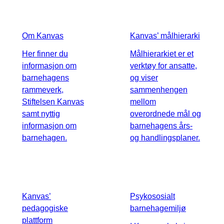
Om Kanvas
Kanvas’ målhierarki
Her finner du
Målhierarkiet er et
informasjon om
verktøy for ansatte,
barnehagens
og viser
rammeverk,
sammenhengen
Stiftelsen Kanvas
mellom
samt nyttig
overordnede mål og
informasjon om
barnehagens års-
barnehagen.
og handlingsplaner.
Kanvas’
Psykososialt
pedagogiske
barnehagemiljø
plattform