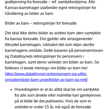
godkjenning fra foresatte – ref. samtykkeskjema. Alle
Kanvas-barnehager utarbeider egne retningslinjer for
håndtering av bilder av barn.
Bilder av barn – retningslinjer for foresatte
Det skal ikke deles bilder av andres barn uten samtykke
fra barnas foresatte. Det gjelder alle arrangementer
tilknyttet barnehagen, inkludert det som skjer utenfor
barnehagens område. Dette baseres på personvernloven
og Datatilsynets retningslinjer for personvern i
barnehagen, samt deres veileder om bilder av barn. Se
folderen «I beste mening» om bilder av barn her:
https://www.datatilsynet.no/personvern-pa-ulike-
omrader/skole-barn-unge/bilder-av-barn-pa-nett/
Hovedregelen er at du alltid skal be om samtykke
fra alle som direkte eller indirekte kan gjenkjennes
på et bilde før det publiseres. Hvis de som er
avbildet er under 15 år, må også de foresatte