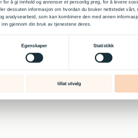
 for å gi innhold og annonser et personlig preg, for å levere sos
deler dessuten informasjon om hvordan du bruker nettstedet vårt,
og analysearbeid, som kan kombinere den med annen informasjon d
 inn gjennom din bruk av tjenestene deres.
KONTAKT OSS
ADRESSE
22 40 58 40
Møllergata 12
Egenskaper
Statistikk
post@kanvas.no
0179 Oslo
Personvern
Cookie erklæring
tillat utvalg