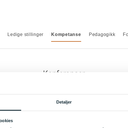
Ledige stillinger
Kompetanse
Pedagogikk
Fo
Konferanser
kompetanse arrangerer årlige Toddler- konferanser. Vi vektlegg
og knytter denne opp mot relevante eksempler fra praksisfeltet
Detaljer
onferansene er å heve kompetansen til barnehageansatte gjenno
ktuelle tema. Her legges det ut informasjon om kommende konfer
ookies