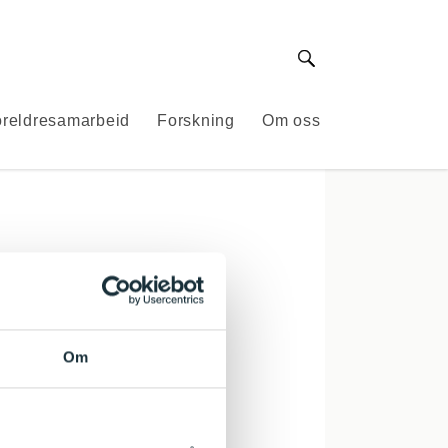
Søk
reldresamarbeid
Forskning
Om oss
er nyere
. Målet med
Om
m å belyse
anser.