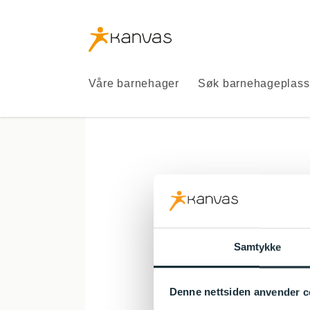
Kanvas
logo
Kanvas
Våre barnehager
Søk barnehageplass
Kanvas 
forskning 
Samtykke
Toddler-k
tidsa
Denne nettsiden anvender c