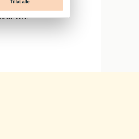
Tillat alle
rdispill er
verdier det er