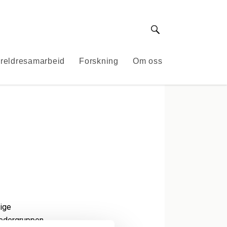
Søk
reldresamarbeid
Forskning
Om oss
tige
ledergruppen,