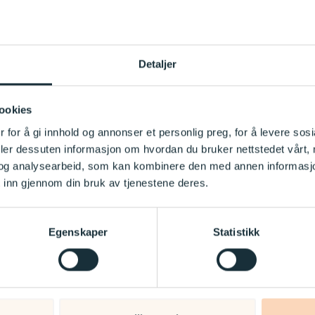
pen og barn.
er spillet leser kortet høyt og forteller gruppen om du er enig, u
med påstanden på kortet. Du begrunner ditt standpunkt og legger 
Detaljer
 enig eller uenig.Neste gruppemedlem skal nå si sin mening, begr
 den samme påstanden og kan flytte kortet til et annet sted på s
ookies
er runden til alle synspunkter er hørt. Et alternativ er å ha en åpe
hverandre. Dersom man velger dette er det viktig at spill leder.
 for å gi innhold og annonser et personlig preg, for å levere sos
deler dessuten informasjon om hvordan du bruker nettstedet vårt,
inneholder:
og analysearbeid, som kan kombinere den med annen informasjon d
 – åpne spørsmål til samtale med barn
 inn gjennom din bruk av tjenestene deres.
ort – påstandskort
kort – påstandskort
Egenskaper
Statistikk
ort – enig, uenig, delvis enig
hentet fra innholdet i ”Rammeplan for barnehager”. Påstander og
punkter som for eksempel mangfold, toleranse, medvirkning, lek, 
nærvær, og fungerer som inspirasjonskilde til debatt og samtale 