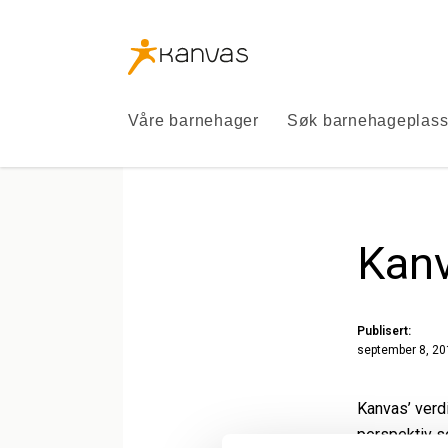
Kanvas
logo
Kanvas
Våre barnehager
Søk barnehageplas
Kanv
Publisert:
september 8, 20
Kanvas’ verdi
perspektiv so