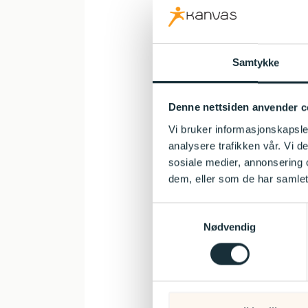
personalgrup
Den som start
delvis enig 
Samtykke
enig, delvis
standpunkt om
Denne nettsiden anvender c
Slik fortsett
spørsmål til 
Vi bruker informasjonskapsler
analysere trafikken vår. Vi 
Verdispillet 
sosiale medier, annonsering 
10 Barnekort
dem, eller som de har samlet
15 Personalk
20 Lederteam
Samtykkevalg
Nødvendig
3 Standpunktk
Tematikk er 
opp viktige 
vennskap og 