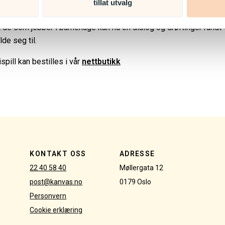
er av ulik sammensetning i barnehagen. Det følger med en egen
tillat utvalg
ning på hvordan bruke spillet med både barn og voksne. Kanvas ve
at de som jobber i barnehage kan ha en dialog og drøftinger rundt 
lde seg til.
spill kan bestilles i vår
nettbutikk
KONTAKT OSS
ADRESSE
22 40 58 40
Møllergata 12
post@kanvas.no
0179 Oslo
Personvern
Cookie erklæring