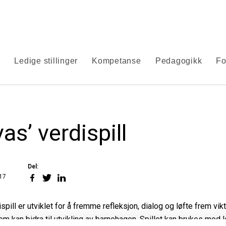
s
Ledige stillinger
Kompetanse
Pedagogikk
Fo
as’ verdispill
Del:
Del
Del
Del
17
på
på
på
Facebook
Twitter
LinkedIn
spill er utviklet for å fremme refleksjon, dialog og løfte frem vik
m kan bidra til utvikling av barnehagen. Spillet kan brukes med 