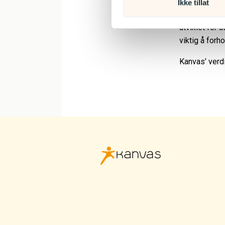
større grupp
Ikke tillat
brukerveiled
utviklet for 
viktig å forho
Kanvas’ verdi
Kanvas
logo