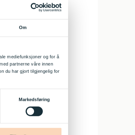
enig eller
kortet ned på
Om
unne sitt
pillbrikken.
n runde med
iale mediefunksjoner og for å
 med partnerne våre innen
u har gjort tilgjengelig for
Markedsføring
 spørsmål tar
læring,
i små eller