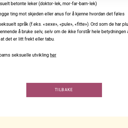
uelt betonte leker (doktor-lek, mor-far-barn-lek)
egge ting mot skjeden eller anus for å kjenne hvordan det føles
seksuelt språk (f.eks. «sexe», «pule», «fitte»). Ord som de har p
ennende å bruke selv, selv om de ikke forstår hele betydningen 
at det er litt frekt eller tabu.
arns seksuelle utvikling
her
TILBAKE