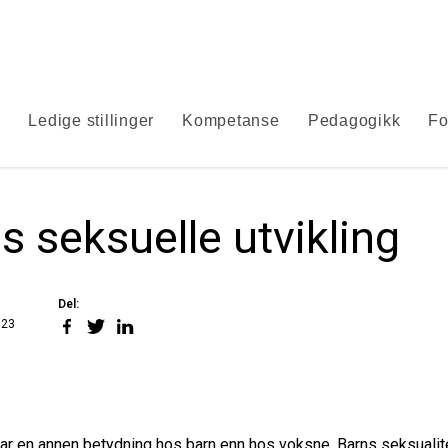
s
Ledige stillinger
Kompetanse
Pedagogikk
Fo
s seksuelle utvikling
Del:
Del
Del
Del
023
på
på
på
Facebook
Twitter
LinkedIn
har en annen betydning hos barn enn hos voksne. Barns seksualit