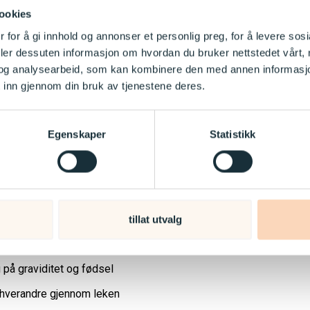
 over å være nakne (skiller ikke på privat og offentlig)
ookies
 for å gi innhold og annonser et personlig preg, for å levere sos
 på egne kjønnsorganer
deler dessuten informasjon om hvordan du bruker nettstedet vårt,
rrige på kropp, både egen og andres
og analysearbeid, som kan kombinere den med annen informasjon d
 inn gjennom din bruk av tjenestene deres.
lere seg selv
t av bæsj, tiss og promp
Egenskaper
Statistikk
 år
re naken, men skiller mellom privat og offentlig
ere seg selv, men skiller mellom privat og offentlig
tillat utvalg
ammen om seksualitet og lærer av hverandre, spør også gjerne
 på graviditet og fødsel
 hverandre gjennom leken