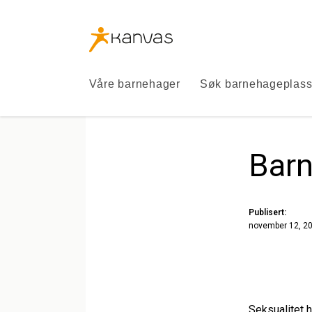
Kanvas
logo
Kanvas
Våre barnehager
Søk barnehageplas
Barn
Publisert:
november 12, 2
Seksualitet 