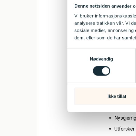
Fryder seg
Denne nettsiden anvender c
Vi bruker informasjonskapsler
Liker å ta
analysere trafikken vår. Vi 
Er nysgje
sosiale medier, annonsering 
dem, eller som de har samlet
Kan stimu
Er opptat
Samtykkevalg
Nødvendig
Barn 3-6
Liker å væ
Kan stimul
Ikke tillat
Snakker s
Nysgjerrig
Utforsker