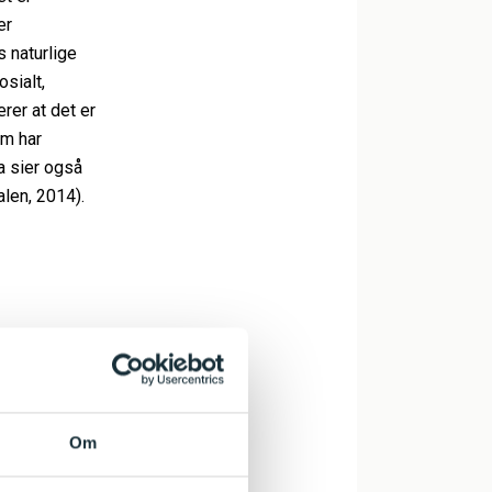
er
 naturlige
osialt,
rer at det er
om har
a sier også
alen, 2014).
Om
 fukt i