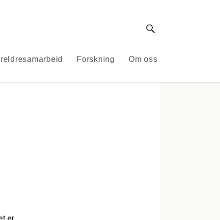
Søk
reldresamarbeid
Forskning
Om oss
et er