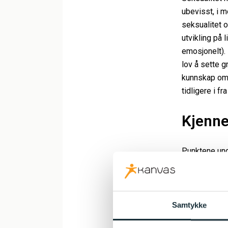
ubevisst, i m
seksualitet o
utvikling på 
emosjonelt). 
lov å sette g
kunnskap om 
tidligere i f
Kjenne
Punktene und
Barn 0-3
Samtykke
Kan vise t
skjeden)