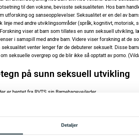
otsetning til den voksne, bevisste seksualiteten. Hos barn handl
m utforsking og sanseopplevelser. Seksualitet er en del av barns
lik linje med andre utviklingsområder (språk, kognitivt, motorisk, s
Forskning viser at barn som tillates en sunn seksuell utvikling, læ
renser i samspill med andre barn. Videre viser forskning at de s
seksualitet venter lenger før de debuterer seksuelt. Disse barn
ra om seksuelle overgrep og de blir ikke så opptatt av porno. (Vild
tegn på sunn seksuell utvikling
er er hentet fra RVTS sin
Barnehageveileder
.
 år
Detaljer
egn på seksuell oppstemthet (gutter kan få ereksjon, jenter kan få