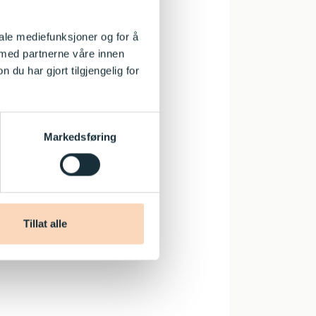
iale mediefunksjoner og for å
 med partnerne våre innen
u har gjort tilgjengelig for
Markedsføring
Tillat alle
 voksne