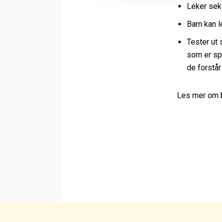
Leker seks
Barn kan l
Tester ut 
som er sp
de forstår 
Les mer om b