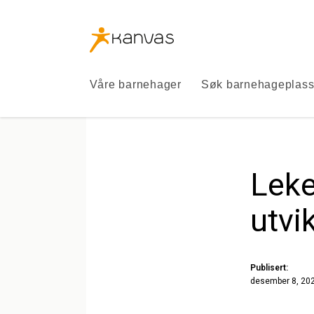
Kanvas
logo
Kanvas
Våre barnehager
Søk barnehageplas
Leke
utvi
Publisert:
desember 8, 20