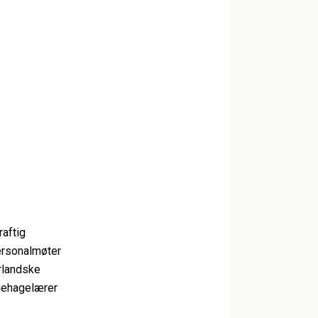
aftig
ersonalmøter
ørlandske
rnehagelærer