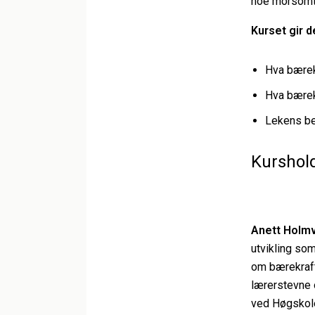
noe morsom
Kurset gir de
Hva bærekr
Hva bærek
Lekens be
Kurshold
Anett Holmv
utvikling so
om bærekraft
lærerstevne 
ved Høgskole