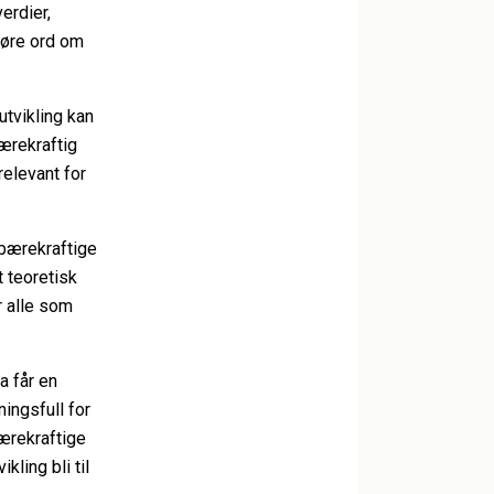
erdier,
jøre ord om
tvikling kan
ærekraftig
relevant for
 bærekraftige
t teoretisk
r alle som
a får en
ingsfull for
bærekraftige
kling bli til