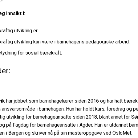
t?
g innsikt i:
aftig utvikling er.
raftig utvikling kan være i barnehagens pedagogiske arbeid.
tydning for sosial bærekraft.
er:
ik
har jobbet som barnehagelærer siden 2016 og har hatt bærekr
m ansvarsområde i barnehagen. Hun har holdt kurs, foredrag og p
ig utvikling for barnehageansatte siden 2018, blant annet for S
og på Fagdag for barnehageansatte i Agder. Hun er utdannet ba
n i Bergen og skriver nå på sin masteroppgave ved OsloMet.