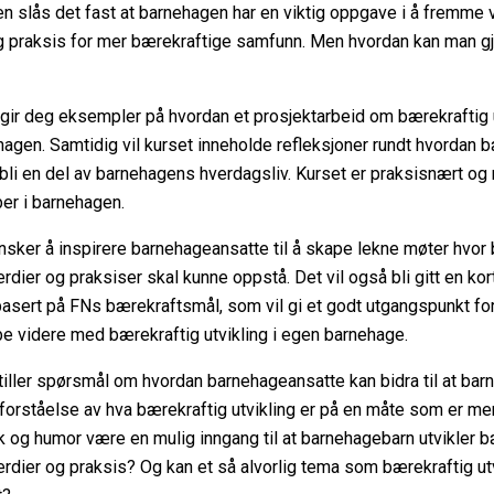
n slås det fast at barnehagen har en viktig oppgave i å fremme v
g praksis for mer bærekraftige samfunn. Men hvordan kan man g
 gir deg eksempler på hvordan et prosjektarbeid om bærekraftig u
agen. Samtidig vil kurset inneholde refleksjoner rundt hvordan b
 bli en del av barnehagens hverdagsliv. Kurset er praksisnært og 
ber i barnehagen.
nsker å inspirere barnehageansatte til å skape lekne møter hvor
erdier og praksiser skal kunne oppstå. Det vil også bli gitt en kor
asert på FNs bærekraftsmål, som vil gi et godt utgangspunkt fo
be videre med bærekraftig utvikling i egen barnehage.
iller spørsmål om hvordan barnehageansatte kan bidra til at barn
orståelse av hva bærekraftig utvikling er på en måte som er men
ek og humor være en mulig inngang til at barnehagebarn utvikler 
erdier og praksis? Og kan et så alvorlig tema som bærekraftig utvi