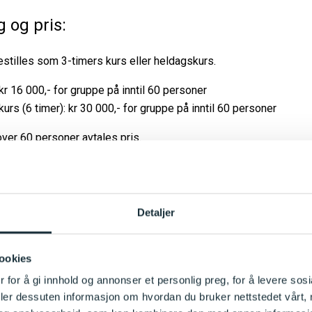
g og pris:
estilles som 3-timers kurs eller heldagskurs.
 kr 16 000,- for gruppe på inntil 60 personer
urs (6 timer): kr 30 000,- for gruppe på inntil 60 personer
ver 60 personer avtales pris.
tuelt overnatting kommer i tillegg.
g eller mer informasjon ta kontakt her:
Detaljer
ookies
 for å gi innhold og annonser et personlig preg, for å levere sos
deler dessuten informasjon om hvordan du bruker nettstedet vårt,
ktskjema kurs