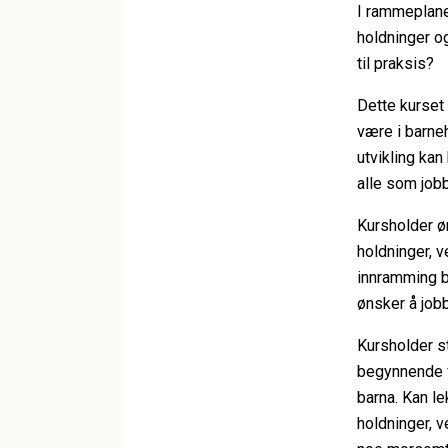
I rammeplane
holdninger o
til praksis?
Dette kurset
være i barneh
utvikling kan
alle som job
Kursholder ø
holdninger, v
innramming b
ønsker å job
Kursholder st
begynnende f
barna. Kan l
holdninger, v