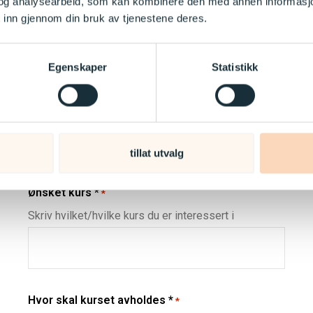
og analysearbeid, som kan kombinere den med annen informasjon d
 inn gjennom din bruk av tjenestene deres.
s required fields
Når *
*
Egenskaper
Statistikk
Skriv ønsket dato(er)
tillat utvalg
Ønsket kurs *
*
Skriv hvilket/hvilke kurs du er interessert i
Hvor skal kurset avholdes *
*