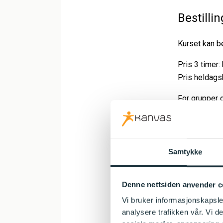
Bestillin
Kurset kan b
Pris 3 timer:
Pris heldagsk
For grupper o
Reise og even
For bestillin
Samtykke
Denne nettsiden anvender c
Vi bruker informasjonskapsler
analysere trafikken vår. Vi 
Konta