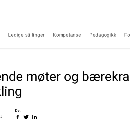
s
Ledige stillinger
Kompetanse
Pedagogikk
Fo
nde møter og bærekra
kling
Del:
Del
Del
Del
23
på
på
på
Facebook
Twitter
LinkedIn