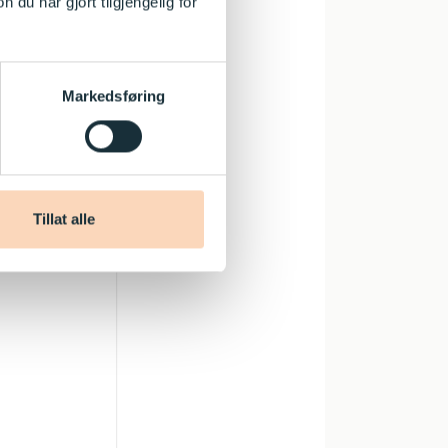
u har gjort tilgjengelig for
Markedsføring
Tillat alle