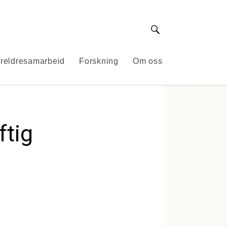
Søk
reldresamarbeid
Forskning
Om oss
ftig