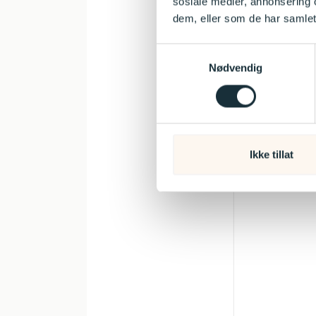
sosiale medier, annonsering 
dem, eller som de har samlet
"
" indicate
*
Samtykkevalg
Nødvendig
Ikke tillat