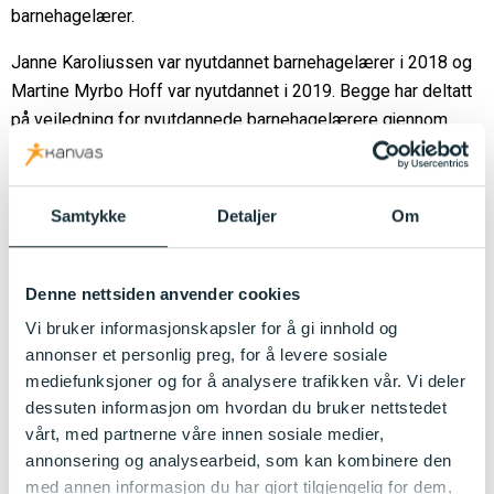
barnehagelærer.
Janne Karoliussen var nyutdannet barnehagelærer i 2018 og
Martine Myrbo Hoff var nyutdannet i 2019. Begge har deltatt
på veiledning for nyutdannede barnehagelærere gjennom
Kanvas. De gir begge uttrykk for at det er godt å ha en felles
møteplass med andre barnehagelærere som er i samme
situasjon – det å være ny i barnehagen. – Det har vært godt å
Samtykke
Detaljer
Om
vite at du ikke er alene om å være litt usikker på oppgaver
som skal gjøres for første gang, sier Martine.
Denne nettsiden anvender cookies
Pedagogisk progresjon gjennom
Vi bruker informasjonskapsler for å gi innhold og
veiledning
annonser et personlig preg, for å levere sosiale
mediefunksjoner og for å analysere trafikken vår. Vi deler
Janne forteller at de i Kanvas har blitt møtt av kompetente
dessuten informasjon om hvordan du bruker nettstedet
vårt, med partnerne våre innen sosiale medier,
veiledere, som støtter dem og som gir dem mulighet til å
annonsering og analysearbeid, som kan kombinere den
reflektere over og øve på det som er utfordrende. – Jeg
med annen informasjon du har gjort tilgjengelig for dem,
opplever at temaene og eksemplene som tas opp og drøftes