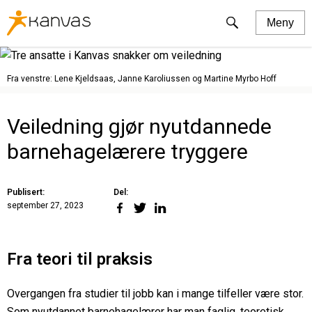
Kanvas
Søk
Meny
logo
Kanvas
Våre barnehager
Fra venstre: Lene Kjeldsaas, Janne Karoliussen og Martine Myrbo Hoff
Søk barnehageplass
Veiledning gjør nyutdannede
Ledige stillinger
barnehagelærere tryggere
Kompetanse
Pedagogikk
Del:
Publisert:
Del
Del
Del
september 27, 2023
på
på
på
Foreldresamarbeid
Facebook
Twitter
LinkedIn
Fra teori til praksis
Forskning
Om oss
Overgangen fra studier til jobb kan i mange tilfeller være stor.
Som nyutdannet barnehagelærer har man faglig, teoretisk