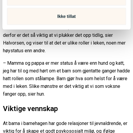
mye fokus på at de ansatte er tett på der barna leker, hvis
ikke klarer vi ikke å fange opp nyansene. Kanskje er det noen
Ikke tillat
barn som gjentatte ganger dominerer, og andre som alltid gjør
som de blir bedt om. Dette kan påvirke selvfølelsen til barna,
derfor er det så viktig at vi plukker det opp tidlig, sier
Halvorsen, og viser til at det er ulike roller i leken, noen mer
høystatus enn andre.
– Mamma og pappa er mer status å være enn hund og katt,
jeg har til og med hørt om et barn som gjentatte ganger hadde
hatt rollen som stålampe. Barn gjør hva som helst for å være
med i leken. Slike mønstre er det viktig at vi som voksne
fanger opp, sier hun.
Viktige vennskap
At barna i barnehagen har gode relasjoner til jevnaldrende, er
viktig for å skape et godt psykososialt miljø, og ifølge