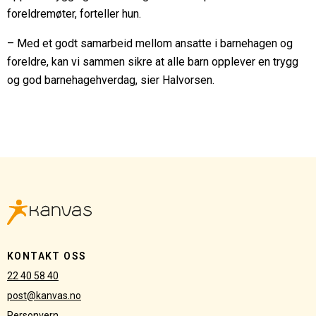
foreldremøter, forteller hun.
– Med et godt samarbeid mellom ansatte i barnehagen og
foreldre, kan vi sammen sikre at alle barn opplever en trygg
og god barnehagehverdag, sier Halvorsen.
Kanvas
logo
KONTAKT OSS
22 40 58 40
post@kanvas.no
Personvern