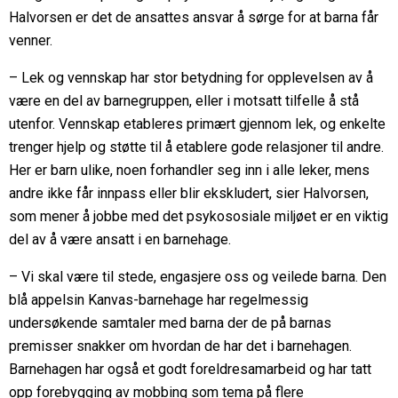
Halvorsen er det de ansattes ansvar å sørge for at barna får
venner.
– Lek og vennskap har stor betydning for opplevelsen av å
være en del av barnegruppen, eller i motsatt tilfelle å stå
utenfor. Vennskap etableres primært gjennom lek, og enkelte
trenger hjelp og støtte til å etablere gode relasjoner til andre.
Her er barn ulike, noen forhandler seg inn i alle leker, mens
andre ikke får innpass eller blir ekskludert, sier Halvorsen,
som mener å jobbe med det psykososiale miljøet er en viktig
del av å være ansatt i en barnehage.
– Vi skal være til stede, engasjere oss og veilede barna. Den
blå appelsin Kanvas-barnehage har regelmessig
undersøkende samtaler med barna der de på barnas
premisser snakker om hvordan de har det i barnehagen.
Barnehagen har også et godt foreldresamarbeid og har tatt
opp forebygging av mobbing som tema på flere