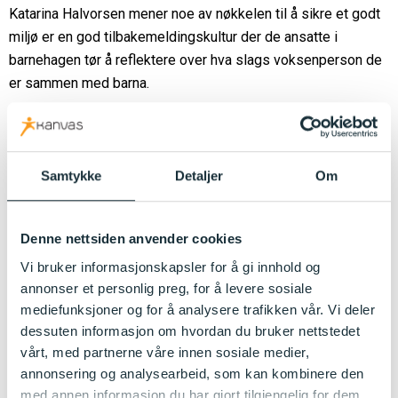
Katarina Halvorsen mener noe av nøkkelen til å sikre et godt
miljø er en god tilbakemeldingskultur der de ansatte i
barnehagen tør å reflektere over hva slags voksenperson de
er sammen med barna.
– Når du jobber i barnehage er det ikke en privatsak hvordan
du løser jobben din. Det må være rom for å gi
tilbakemeldinger og drøfte konkrete observasjoner. Vi må
Samtykke
Detaljer
Om
venne oss til å bli observert og at refleksjon over egne
holdninger og handlinger er en naturlig del av
arbeidshverdagen. Vi må skape en kultur for at det som er
Denne nettsiden anvender cookies
bra for barna går foran alt annet, sier hun.
Vi bruker informasjonskapsler for å gi innhold og
annonser et personlig preg, for å levere sosiale
Selvfølelse og sosial kompetanse
mediefunksjoner og for å analysere trafikken vår. Vi deler
dessuten informasjon om hvordan du bruker nettstedet
Halvorsen trekker også frem norsk forskning som viser at
vårt, med partnerne våre innen sosiale medier,
barn med god selvfølelse sjeldnere mobber andre barn, og
annonsering og analysearbeid, som kan kombinere den
samtidig er mindre mottakelige for selv å bli mobbet.
med annen informasjon du har gjort tilgjengelig for dem,