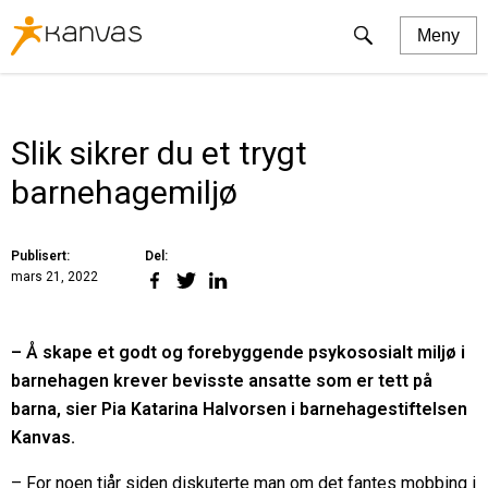
Kanvas
Søk
Meny
logo
Kanvas
Våre barnehager
Slik sikrer du et trygt
Søk barnehageplass
barnehagemiljø
Ledige stillinger
Kompetanse
Del:
Publisert:
Del
Del
Del
mars 21, 2022
på
på
på
Pedagogikk
Facebook
Twitter
LinkedIn
– Å skape et godt og forebyggende psykososialt miljø i
Foreldresamarbeid
barnehagen krever bevisste ansatte som er tett på
Forskning
barna, sier
Pia Katarina Halvorsen i barnehagestiftelsen
Kanvas.
Om oss
– For noen tiår siden diskuterte man om det fantes mobbing i